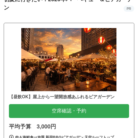
ン
PR
【昼飲OK】屋上から一望開放感あふれるビアガーデン
空席確認・予約
平均予算 3,000円
肉＆海鮮食べ放題 新宿BBQビアガーデン 天空ルーフトップ