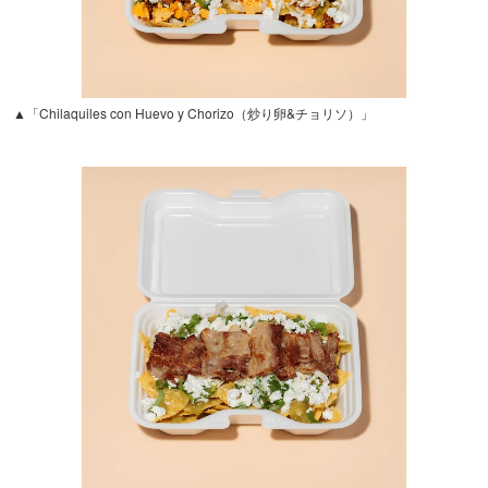
▲「Chilaquiles con Huevo y Chorizo（炒り卵&チョリソ）」