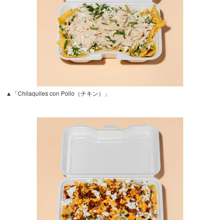
▲「Chilaquiles con Pollo（チキン）」