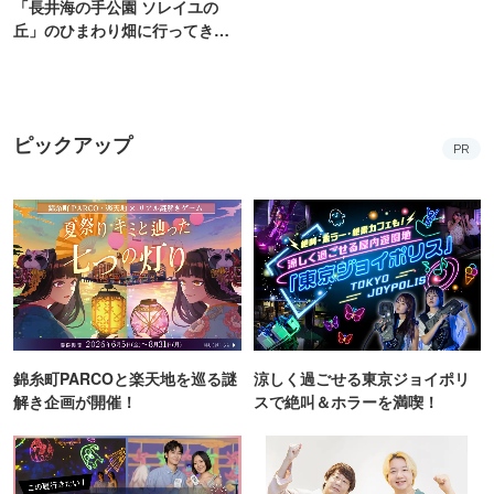
「長井海の手公園 ソレイユの
丘」のひまわり畑に行ってき
た！ひまわりグルメも堪能
【2026】
ピックアップ
PR
錦糸町PARCOと楽天地を巡る謎
涼しく過ごせる東京ジョイポリ
解き企画が開催！
スで絶叫＆ホラーを満喫！