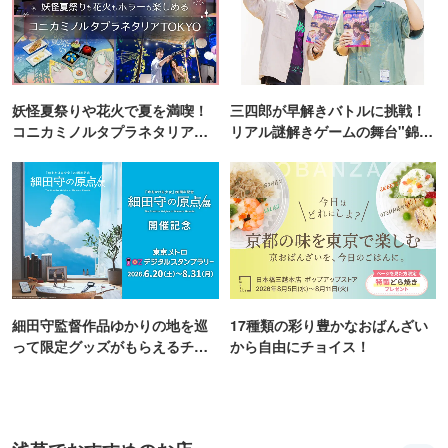
妖怪夏祭りや花火で夏を満喫！
三四郎が早解きバトルに挑戦！
コニカミノルタプラネタリア
リアル謎解きゲームの舞台"錦糸
TOKYO
町PARCO・楽天地"を巡る！
細田守監督作品ゆかりの地を巡
17種類の彩り豊かなおばんざい
って限定グッズがもらえるチャ
から自由にチョイス！
ンス！