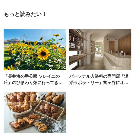
もっと読みたい！
「長井海の手公園 ソレイユの
パーソナル入浴料の専門店「湯
丘」のひまわり畑に行ってき
治ラボラトリー」富ヶ谷にオー
た！ひまわりグルメも堪能
プン！100通り以上から自由にカ
【2026】
スタム