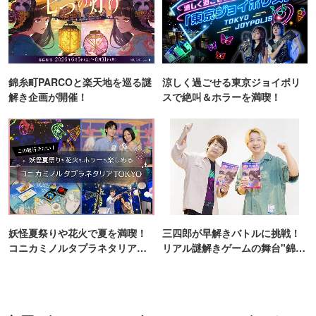
錦糸町PARCOと楽天地を巡る謎
涼しく過ごせる東京ジョイポリ
解き企画が開催！
スで絶叫＆ホラーを満喫！
妖怪夏祭りや花火で夏を満喫！
三四郎が早解きバトルに挑戦！
コニカミノルタプラネタリア
リアル謎解きゲームの舞台"錦糸
TOKYO
町PARCO・楽天地"を巡る！