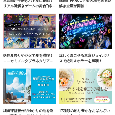
三四郎が早解きバトルに挑戦！
錦糸町PARCOと楽天地を巡る謎
リアル謎解きゲームの舞台"錦糸
解き企画が開催！
町PARCO・楽天地"を巡る！
妖怪夏祭りや花火で夏を満喫！
涼しく過ごせる東京ジョイポリ
コニカミノルタプラネタリア
スで絶叫＆ホラーを満喫！
TOKYO
細田守監督作品ゆかりの地を巡
17種類の彩り豊かなおばんざい