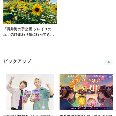
「長井海の手公園 ソレイユの
丘」のひまわり畑に行ってき
た！ひまわりグルメも堪能
【2026】
ピックアップ
PR