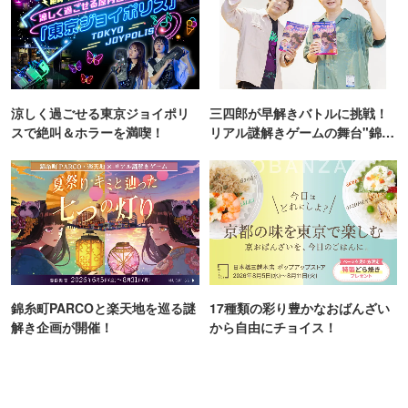
涼しく過ごせる東京ジョイポリ
三四郎が早解きバトルに挑戦！
スで絶叫＆ホラーを満喫！
リアル謎解きゲームの舞台"錦糸
町PARCO・楽天地"を巡る！
錦糸町PARCOと楽天地を巡る謎
17種類の彩り豊かなおばんざい
解き企画が開催！
から自由にチョイス！