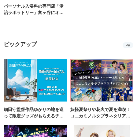
パーソナル入浴料の専門店「湯
治ラボラトリー」富ヶ谷にオー
プン！100通り以上から自由にカ
スタム
ピックアップ
PR
細田守監督作品ゆかりの地を巡
妖怪夏祭りや花火で夏を満喫！
って限定グッズがもらえるチャ
コニカミノルタプラネタリア
ンス！
TOKYO