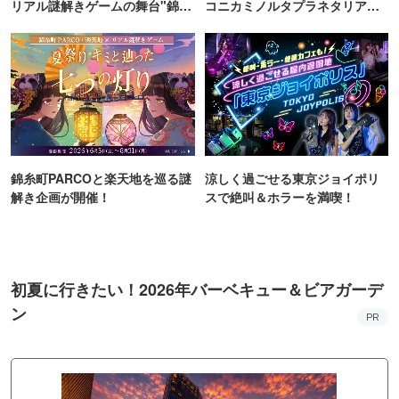
リアル謎解きゲームの舞台"錦糸
コニカミノルタプラネタリア
町PARCO・楽天地"を巡る！
TOKYO
錦糸町PARCOと楽天地を巡る謎
涼しく過ごせる東京ジョイポリ
解き企画が開催！
スで絶叫＆ホラーを満喫！
初夏に行きたい！2026年バーベキュー＆ビアガーデ
ン
PR