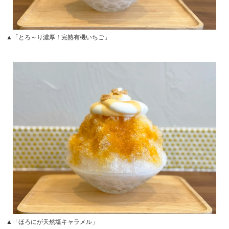
▲「とろ～り濃厚！完熟有機いちご」
▲「ほろにが天然塩キャラメル」