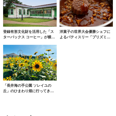
登録有形文化財を活用した「ス
洋菓子の世界大会優勝シェフに
ターバックス コーヒー」が横
よるパティスリー「プリズミッ
浜・海の公園にオープン
ク」青山にオープン
「長井海の手公園 ソレイユの
丘」のひまわり畑に行ってき
た！ひまわりグルメも堪能
【2026】