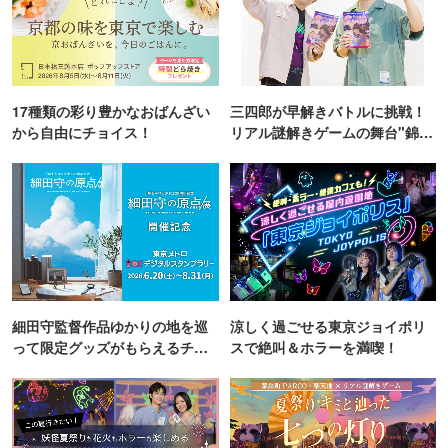
17種類の彩り豊かなおばんざい
三四郎が早解きバトルに挑戦！
から自由にチョイス！
リアル謎解きゲームの舞台"錦糸
町PARCO・楽天地"を巡る！
細田守監督作品ゆかりの地を巡
涼しく過ごせる東京ジョイポリ
って限定グッズがもらえるチャ
スで絶叫＆ホラーを満喫！
ンス！