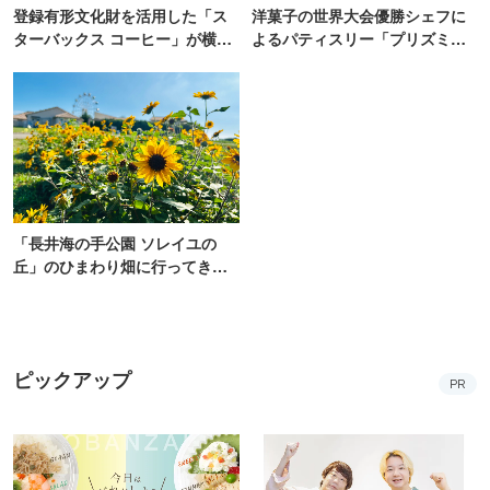
登録有形文化財を活用した「ス
洋菓子の世界大会優勝シェフに
ターバックス コーヒー」が横
よるパティスリー「プリズミッ
浜・海の公園にオープン
ク」青山にオープン
「長井海の手公園 ソレイユの
丘」のひまわり畑に行ってき
た！ひまわりグルメも堪能
【2026】
ピックアップ
PR