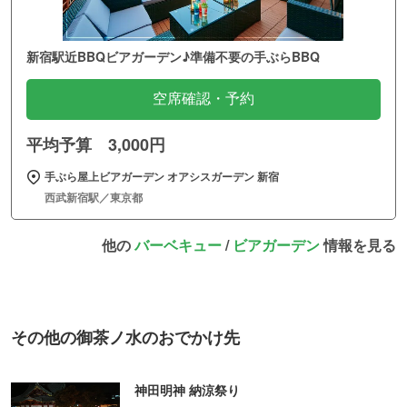
新宿駅近BBQビアガーデン♪準備不要の手ぶらBBQ
空席確認・予約
平均予算 3,000円
手ぶら屋上ビアガーデン オアシスガーデン 新宿
西武新宿駅／東京都
他の
バーベキュー
/
ビアガーデン
情報を見る
その他の御茶ノ水のおでかけ先
神田明神 納涼祭り