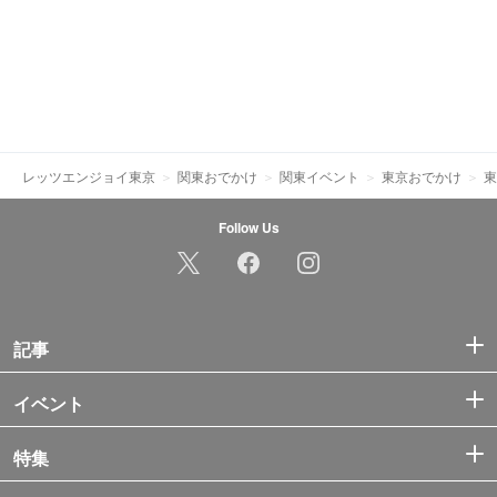
レッツエンジョイ東京
関東おでかけ
関東イベント
東京おでかけ
東
Follow Us
記事
イベント
特集