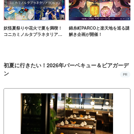
妖怪夏祭りや花火で夏を満喫！
錦糸町PARCOと楽天地を巡る謎
コニカミノルタプラネタリア
解き企画が開催！
TOKYO
初夏に行きたい！2026年バーベキュー＆ビアガーデ
ン
PR