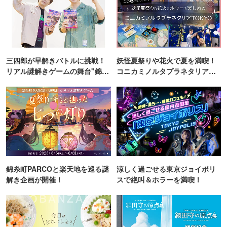
三四郎が早解きバトルに挑戦！
妖怪夏祭りや花火で夏を満喫！
リアル謎解きゲームの舞台"錦糸
コニカミノルタプラネタリア
町PARCO・楽天地"を巡る！
TOKYO
錦糸町PARCOと楽天地を巡る謎
涼しく過ごせる東京ジョイポリ
解き企画が開催！
スで絶叫＆ホラーを満喫！