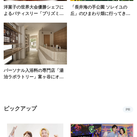
洋菓子の世界大会優勝シェフに
「長井海の手公園 ソレイユの
よるパティスリー「プリズミッ
丘」のひまわり畑に行ってき
ク」青山にオープン
た！ひまわりグルメも堪能
【2026】
パーソナル入浴料の専門店「湯
治ラボラトリー」富ヶ谷にオー
プン！100通り以上から自由にカ
スタム
ピックアップ
PR