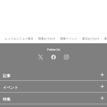
レッツエンジョイ東京
関東おでかけ
関東イベント
東京おでかけ
東
Follow Us
記事
イベント
特集