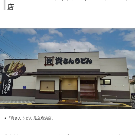
店
▲「資さんうどん 足立鹿浜店」