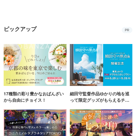
た！ひまわりグルメも堪能
【2026】
ピックアップ
PR
17種類の彩り豊かなおばんざい
細田守監督作品ゆかりの地を巡
から自由にチョイス！
って限定グッズがもらえるチャ
ンス！