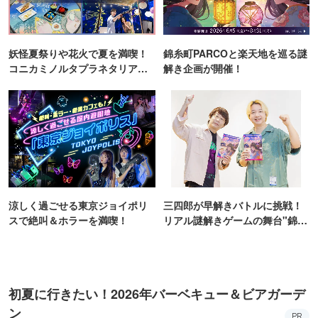
妖怪夏祭りや花火で夏を満喫！
錦糸町PARCOと楽天地を巡る謎
コニカミノルタプラネタリア
解き企画が開催！
TOKYO
涼しく過ごせる東京ジョイポリ
三四郎が早解きバトルに挑戦！
スで絶叫＆ホラーを満喫！
リアル謎解きゲームの舞台"錦糸
町PARCO・楽天地"を巡る！
初夏に行きたい！2026年バーベキュー＆ビアガーデ
ン
PR