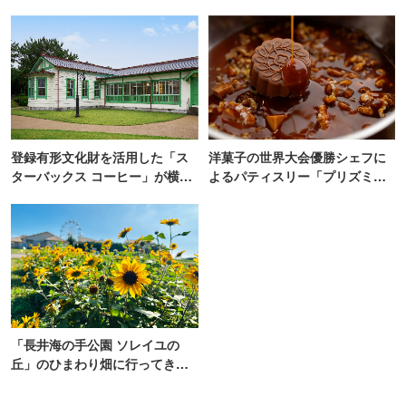
登録有形文化財を活用した「ス
洋菓子の世界大会優勝シェフに
ターバックス コーヒー」が横
よるパティスリー「プリズミッ
浜・海の公園にオープン
ク」青山にオープン
「長井海の手公園 ソレイユの
丘」のひまわり畑に行ってき
た！ひまわりグルメも堪能
【2026】