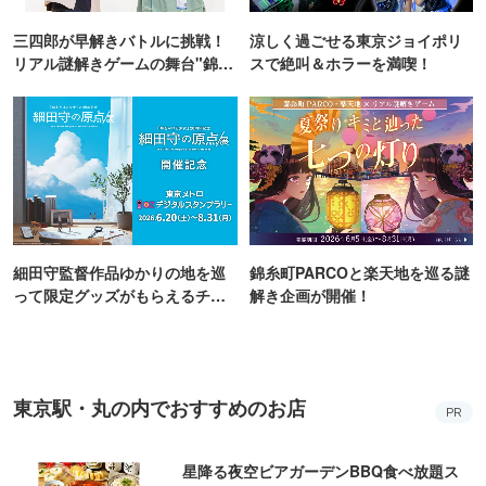
三四郎が早解きバトルに挑戦！
涼しく過ごせる東京ジョイポリ
リアル謎解きゲームの舞台"錦糸
スで絶叫＆ホラーを満喫！
町PARCO・楽天地"を巡る！
細田守監督作品ゆかりの地を巡
錦糸町PARCOと楽天地を巡る謎
って限定グッズがもらえるチャ
解き企画が開催！
ンス！
東京駅・丸の内でおすすめのお店
PR
星降る夜空ビアガーデンBBQ食べ放題ス