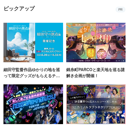
ピックアップ
PR
細田守監督作品ゆかりの地を巡
錦糸町PARCOと楽天地を巡る謎
って限定グッズがもらえるチャ
解き企画が開催！
ンス！