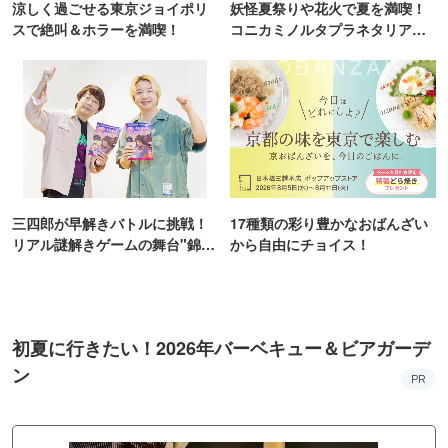
涼しく過ごせる東京ジョイポリ
妖怪夏祭りや花火で夏を満喫！
スで絶叫＆ホラーを満喫！
コニカミノルタプラネタリア
TOKYO
三四郎が早解きバトルに挑戦！
17種類の彩り豊かなおばんざい
リアル謎解きゲームの舞台"錦糸
から自由にチョイス！
町PARCO・楽天地"を巡る！
初夏に行きたい！2026年バーベキュー＆ビアガーデ
ン
PR