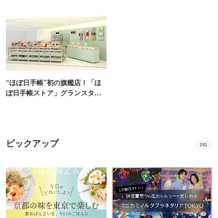
プン！100通り以上から自由にカ
新宿にオープン
スタム
“ほぼ日手帳”初の旗艦店！「ほ
ぼ日手帳ストア」グランスタ東
京にオープン
ピックアップ
PR