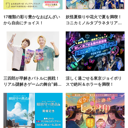
17種類の彩り豊かなおばんざい
妖怪夏祭りや花火で夏を満喫！
から自由にチョイス！
コニカミノルタプラネタリア
TOKYO
三四郎が早解きバトルに挑戦！
涼しく過ごせる東京ジョイポリ
リアル謎解きゲームの舞台"錦糸
スで絶叫＆ホラーを満喫！
町PARCO・楽天地"を巡る！