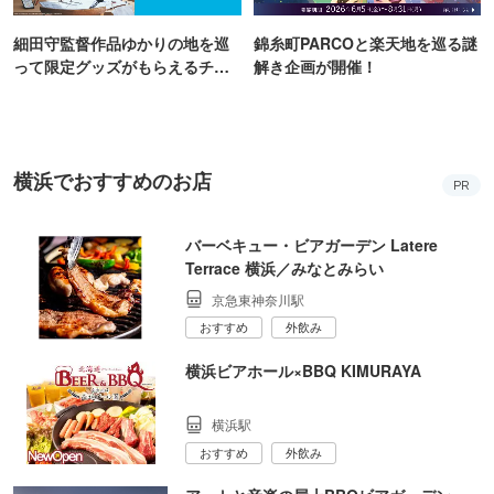
細田守監督作品ゆかりの地を巡
錦糸町PARCOと楽天地を巡る謎
って限定グッズがもらえるチャ
解き企画が開催！
ンス！
横浜でおすすめのお店
PR
バーベキュー・ビアガーデン Latere
Terrace 横浜／みなとみらい
京急東神奈川駅
おすすめ
外飲み
横浜ビアホール×BBQ KIMURAYA
横浜駅
おすすめ
外飲み