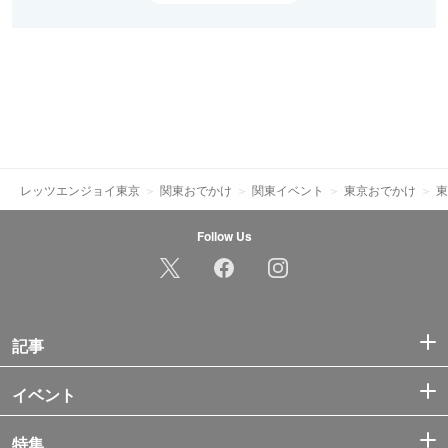
レッツエンジョイ東京
関東おでかけ
関東イベント
東京おでかけ
東
Follow Us
記事
イベント
特集