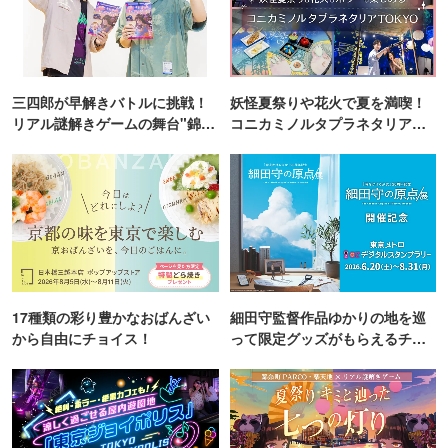
三四郎が早解きバトルに挑戦！
妖怪夏祭りや花火で夏を満喫！
リアル謎解きゲームの舞台"錦糸
コニカミノルタプラネタリア
町PARCO・楽天地"を巡る！
TOKYO
17種類の彩り豊かなおばんざい
細田守監督作品ゆかりの地を巡
から自由にチョイス！
って限定グッズがもらえるチャ
ンス！