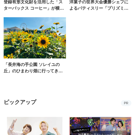
登録有形文化財を活用した「ス
洋菓子の世界大会優勝シェフに
ターバックス コーヒー」が横
よるパティスリー「プリズミッ
浜・海の公園にオープン
ク」青山にオープン
「長井海の手公園 ソレイユの
丘」のひまわり畑に行ってき
た！ひまわりグルメも堪能
【2026】
ピックアップ
PR