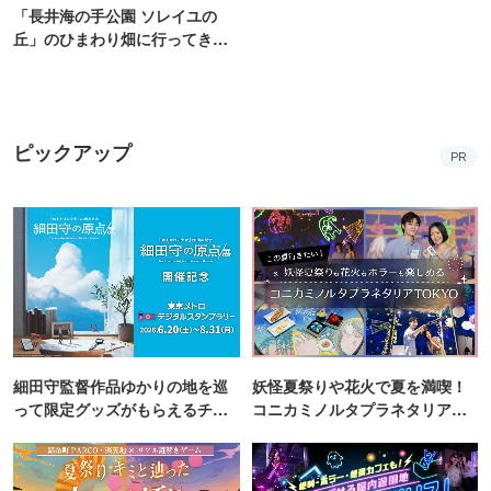
「長井海の手公園 ソレイユの
丘」のひまわり畑に行ってき
た！ひまわりグルメも堪能
【2026】
ピックアップ
PR
細田守監督作品ゆかりの地を巡
妖怪夏祭りや花火で夏を満喫！
って限定グッズがもらえるチャ
コニカミノルタプラネタリア
ンス！
TOKYO