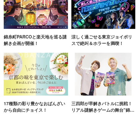
錦糸町PARCOと楽天地を巡る謎
涼しく過ごせる東京ジョイポリ
解き企画が開催！
スで絶叫＆ホラーを満喫！
17種類の彩り豊かなおばんざい
三四郎が早解きバトルに挑戦！
から自由にチョイス！
リアル謎解きゲームの舞台"錦糸
町PARCO・楽天地"を巡る！