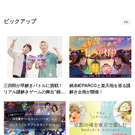
【2026】
ピックアップ
PR
三四郎が早解きバトルに挑戦！
錦糸町PARCOと楽天地を巡る謎
リアル謎解きゲームの舞台"錦糸
解き企画が開催！
町PARCO・楽天地"を巡る！