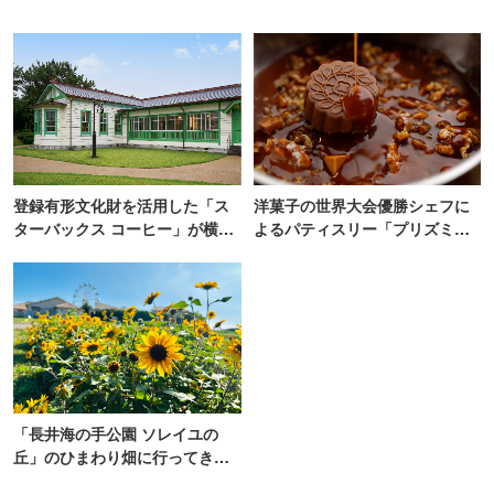
登録有形文化財を活用した「ス
洋菓子の世界大会優勝シェフに
ターバックス コーヒー」が横
よるパティスリー「プリズミッ
浜・海の公園にオープン
ク」青山にオープン
「長井海の手公園 ソレイユの
丘」のひまわり畑に行ってき
た！ひまわりグルメも堪能