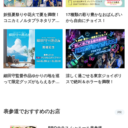
妖怪夏祭りや花火で夏を満喫！
17種類の彩り豊かなおばんざい
コニカミノルタプラネタリア
から自由にチョイス！
TOKYO
細田守監督作品ゆかりの地を巡
涼しく過ごせる東京ジョイポリ
って限定グッズがもらえるチャ
スで絶叫＆ホラーを満喫！
ンス！
表参道でおすすめのお店
PR
BBQテラス シャルール表参道