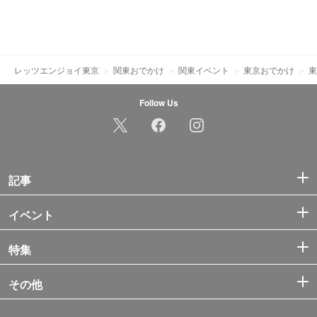
レッツエンジョイ東京
関東おでかけ
関東イベント
東京おでかけ
東
Follow Us
記事
イベント
特集
その他