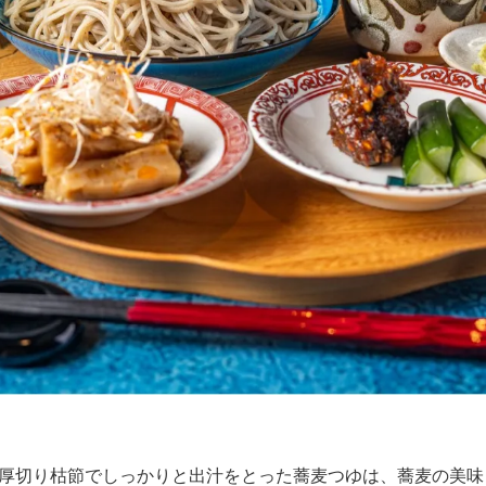
厚切り枯節でしっかりと出汁をとった蕎麦つゆは、蕎麦の美味