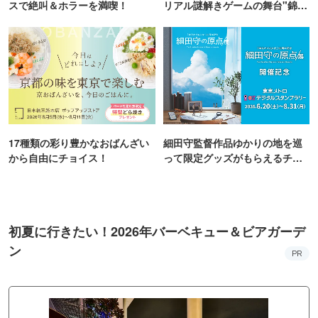
スで絶叫＆ホラーを満喫！
リアル謎解きゲームの舞台"錦糸
町PARCO・楽天地"を巡る！
17種類の彩り豊かなおばんざい
細田守監督作品ゆかりの地を巡
から自由にチョイス！
って限定グッズがもらえるチャ
ンス！
初夏に行きたい！2026年バーベキュー＆ビアガーデ
ン
PR