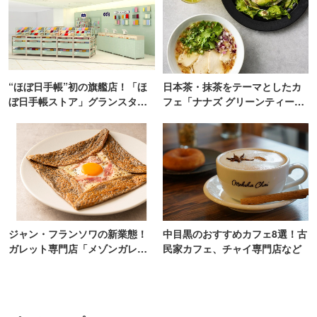
“ほぼ日手帳”初の旗艦店！「ほ
日本茶・抹茶をテーマとしたカ
ぼ日手帳ストア」グランスタ東
フェ「ナナズ グリーンティー」
京にオープン
新店が自由が丘にオープン
ジャン・フランソワの新業態！
中目黒のおすすめカフェ8選！古
ガレット専門店「メゾンガレッ
民家カフェ、チャイ専門店など
ト」有楽町にオープン