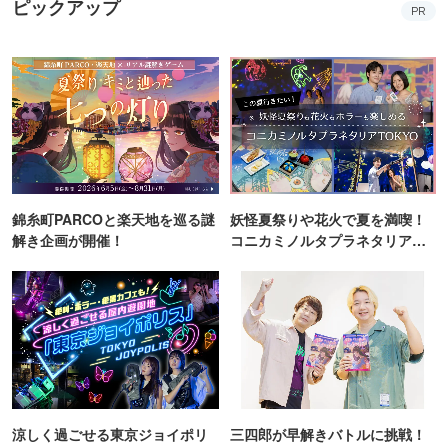
ピックアップ
PR
錦糸町PARCOと楽天地を巡る謎
妖怪夏祭りや花火で夏を満喫！
解き企画が開催！
コニカミノルタプラネタリア
TOKYO
涼しく過ごせる東京ジョイポリ
三四郎が早解きバトルに挑戦！