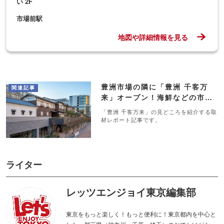
い 2F
市場前駅
地図や詳細情報を見る
豊洲市場の隣に「豊洲 千客万
関連記事
来」オープン！海鮮などの市場
グルメ、温泉が集まる新名所
「豊洲 千客万来」の見どころを紹介する取
材レポート記事です。
ライター
レッツエンジョイ東京編集部
東京をもっと楽しく！もっと便利に！東京都内を中心と