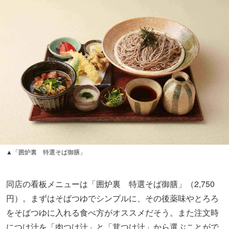
▲「囲炉裏 特選そば御膳」
同店の看板メニューは「囲炉裏 特選そば御膳」（2,750
円）。まずはそばつゆでシンプルに、その後薬味やとろろ
をそばつゆに入れる食べ方がオススメだそう。また注文時
につけ汁を「肉つけ汁」と「茸つけ汁」から選ぶことがで