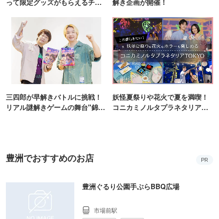
って限定グッズがもらえるチャ
解き企画が開催！
ンス！
三四郎が早解きバトルに挑戦！
妖怪夏祭りや花火で夏を満喫！
リアル謎解きゲームの舞台"錦糸
コニカミノルタプラネタリア
町PARCO・楽天地"を巡る！
TOKYO
豊洲でおすすめのお店
PR
豊洲ぐるり公園手ぶらBBQ広場
市場前駅