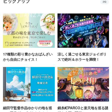
ピックアップ
PR
17種類の彩り豊かなおばんざい
涼しく過ごせる東京ジョイポリ
から自由にチョイス！
スで絶叫＆ホラーを満喫！
細田守監督作品ゆかりの地を巡
錦糸町PARCOと楽天地を巡る謎