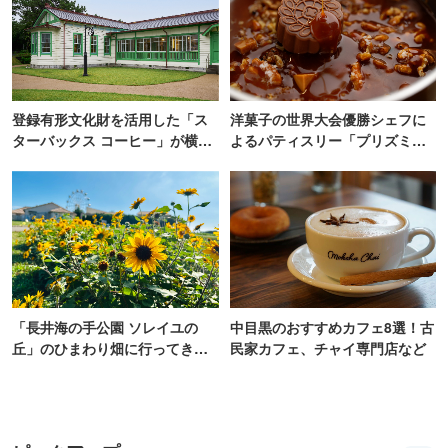
登録有形文化財を活用した「ス
洋菓子の世界大会優勝シェフに
ターバックス コーヒー」が横
よるパティスリー「プリズミッ
浜・海の公園にオープン
ク」青山にオープン
「長井海の手公園 ソレイユの
中目黒のおすすめカフェ8選！古
丘」のひまわり畑に行ってき
民家カフェ、チャイ専門店など
た！ひまわりグルメも堪能
【2026】