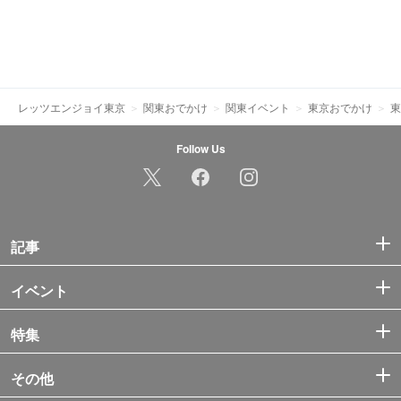
レッツエンジョイ東京
関東おでかけ
関東イベント
東京おでかけ
東
Follow Us
記事
イベント
特集
その他