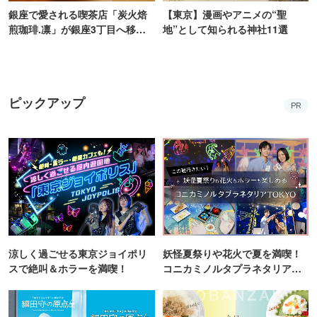
銀座で愛される喫茶店「炭火焙
【東京】漫画やアニメの“聖
煎珈琲.凛」が銀座3丁目へ移転
地”として知られる神社11選
オープン！
ピックアップ
PR
涼しく過ごせる東京ジョイポリ
妖怪夏祭りや花火で夏を満喫！
スで絶叫＆ホラーを満喫！
コニカミノルタプラネタリア
TOKYO