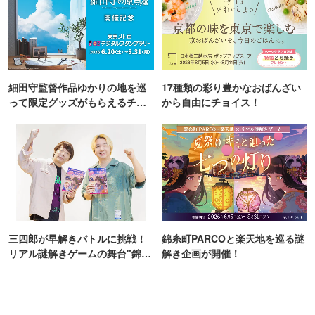
細田守監督作品ゆかりの地を巡
17種類の彩り豊かなおばんざい
って限定グッズがもらえるチャ
から自由にチョイス！
ンス！
三四郎が早解きバトルに挑戦！
錦糸町PARCOと楽天地を巡る謎
リアル謎解きゲームの舞台"錦糸
解き企画が開催！
町PARCO・楽天地"を巡る！