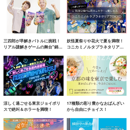
三四郎が早解きバトルに挑戦！
妖怪夏祭りや花火で夏を満喫！
リアル謎解きゲームの舞台"錦糸
コニカミノルタプラネタリア
町PARCO・楽天地"を巡る！
TOKYO
涼しく過ごせる東京ジョイポリ
17種類の彩り豊かなおばんざい
スで絶叫＆ホラーを満喫！
から自由にチョイス！