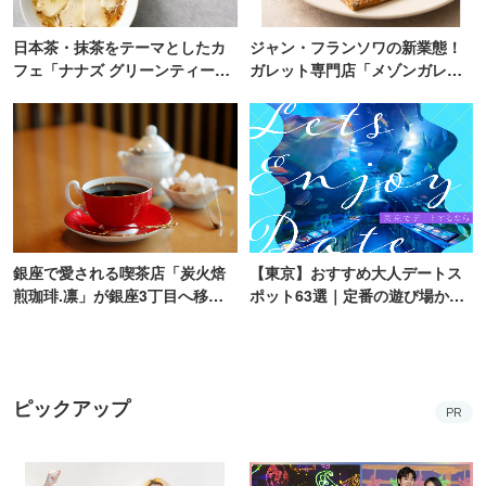
日本茶・抹茶をテーマとしたカ
ジャン・フランソワの新業態！
フェ「ナナズ グリーンティー」
ガレット専門店「メゾンガレッ
新店が自由が丘にオープン
ト」有楽町にオープン
銀座で愛される喫茶店「炭火焙
【東京】おすすめ大人デートス
煎珈琲.凛」が銀座3丁目へ移転
ポット63選｜定番の遊び場から
オープン！
隠れた名所まで
ピックアップ
PR