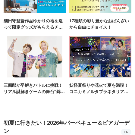
細田守監督作品ゆかりの地を巡
17種類の彩り豊かなおばんざい
って限定グッズがもらえるチャ
から自由にチョイス！
ンス！
三四郎が早解きバトルに挑戦！
妖怪夏祭りや花火で夏を満喫！
リアル謎解きゲームの舞台"錦糸
コニカミノルタプラネタリア
町PARCO・楽天地"を巡る！
TOKYO
初夏に行きたい！2026年バーベキュー＆ビアガーデ
ン
PR