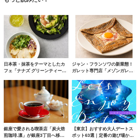
日本茶・抹茶をテーマとしたカ
ジャン・フランソワの新業態！
フェ「ナナズ グリーンティー」
ガレット専門店「メゾンガレッ
新店が自由が丘にオープン
ト」有楽町にオープン
銀座で愛される喫茶店「炭火焙
【東京】おすすめ大人デートス
煎珈琲.凛」が銀座3丁目へ移転
ポット63選｜定番の遊び場から