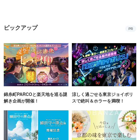
オープン！
隠れた名所まで
ピックアップ
PR
錦糸町PARCOと楽天地を巡る謎
涼しく過ごせる東京ジョイポリ
解き企画が開催！
スで絶叫＆ホラーを満喫！