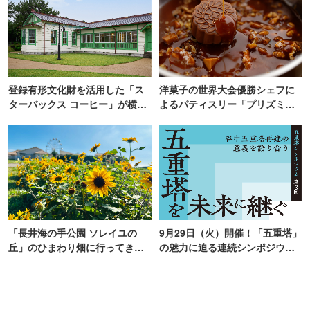
登録有形文化財を活用した「ス
洋菓子の世界大会優勝シェフに
ターバックス コーヒー」が横
よるパティスリー「プリズミッ
浜・海の公園にオープン
ク」青山にオープン
「長井海の手公園 ソレイユの
9月29日（火）開催！「五重塔」
丘」のひまわり畑に行ってき
の魅力に迫る連続シンポジウ
た！ひまわりグルメも堪能
ム、最終回は、“谷中五重塔再建
【2026】
の意義を語り合う”がテーマ