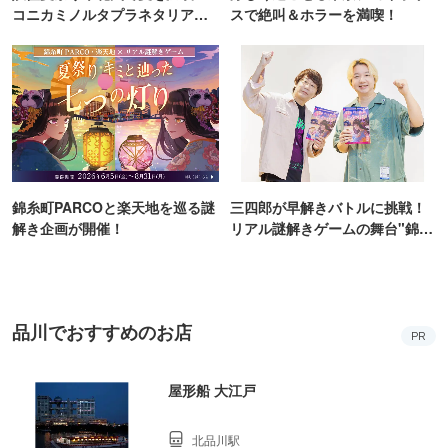
コニカミノルタプラネタリア
スで絶叫＆ホラーを満喫！
TOKYO
錦糸町PARCOと楽天地を巡る謎
三四郎が早解きバトルに挑戦！
解き企画が開催！
リアル謎解きゲームの舞台"錦糸
町PARCO・楽天地"を巡る！
品川でおすすめのお店
PR
屋形船 大江戸
北品川駅