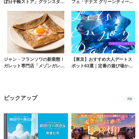
ぼ日手帳ストア」グランスタ東
フェ「ナナズ グリーンティー」
京にオープン
新店が自由が丘にオープン
ジャン・フランソワの新業態！
【東京】おすすめ大人デートス
ガレット専門店「メゾンガレッ
ポット63選｜定番の遊び場から
ト」有楽町にオープン
隠れた名所まで
ピックアップ
PR