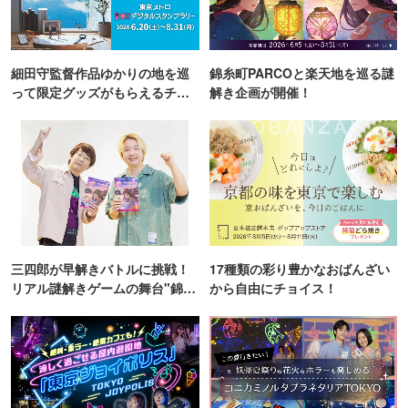
細田守監督作品ゆかりの地を巡
錦糸町PARCOと楽天地を巡る謎
って限定グッズがもらえるチャ
解き企画が開催！
ンス！
三四郎が早解きバトルに挑戦！
17種類の彩り豊かなおばんざい
リアル謎解きゲームの舞台"錦糸
から自由にチョイス！
町PARCO・楽天地"を巡る！