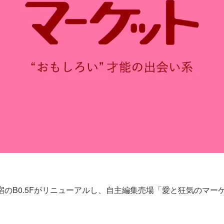
宿のB0.5Fがリニューアルし、自主編集売場「愛と狂気のマー