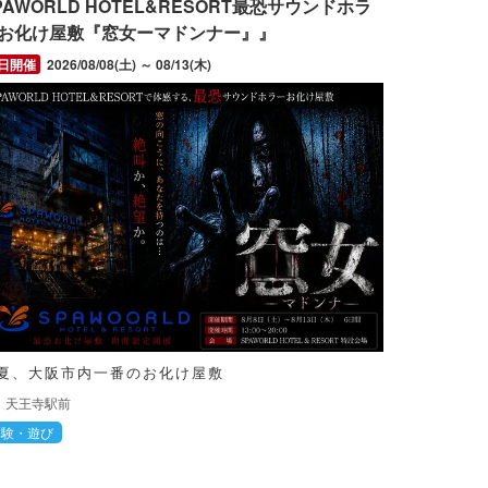
PAWORLD HOTEL&RESORT最恐サウンドホラ
お化け屋敷『窓女ーマドンナー』』
2026/08/08(土) ～ 08/13(木)
夏、大阪市内一番のお化け屋敷
天王寺駅前
体験・遊び