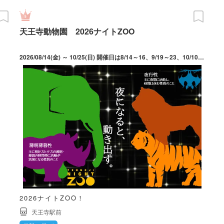
天王寺動物園 2026ナイトZOO
2026/08/14(金) ～ 10/25(日) 開催日は8/14～16、9/19～23、10/10・11・17・18・23・25。最終入園19時30分。※17時頃からライトアップを行うため、ナイトZOOの雰囲気を味わえる。動物の体調管理等の都合上、開催日によって観覧時間が異なる施設あり。開催内容は天候や動物の体調等により変更、中止となる場合あり。
2026ナイトZOO！
天王寺駅前