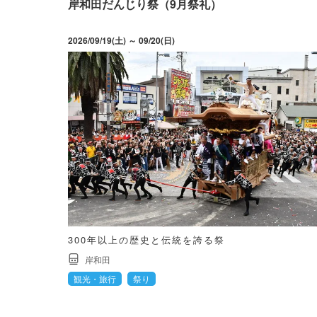
岸和田だんじり祭（9月祭礼）
2026/09/19(土) ～ 09/20(日)
300年以上の歴史と伝統を誇る祭
岸和田
観光・旅行
祭り