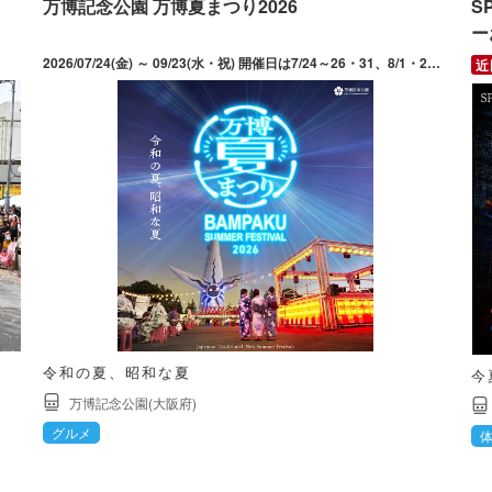
万博記念公園 万博夏まつり2026
S
ー
2026/07/24(金) ～ 09/23(水・祝) 開催日は7/24～26・31、8/1・2・7～10・21～23・28～30、9/4～6・11～13・19～23。最終入園21:30（中央口、日本庭園前ゲートのみ）。東口、西口ゲートからの入園は16:30まで。9/13のお祭り広場は「万博夜市 with ビアガーデン」の開催はなし（ライトアップや花火広場は楽しめる）。
令和の夏、昭和な夏
今
万博記念公園(大阪府)
グルメ