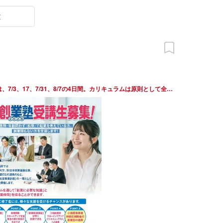
末
、17、7/31、8/7の4日間。カリキュラムは原則として全講座必修。全講座受講すると修了認定証を受け取れる。