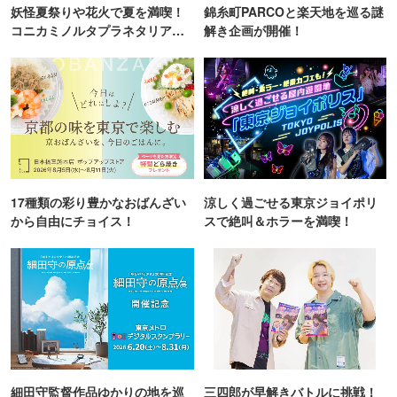
妖怪夏祭りや花火で夏を満喫！
錦糸町PARCOと楽天地を巡る謎
コニカミノルタプラネタリア
解き企画が開催！
TOKYO
17種類の彩り豊かなおばんざい
涼しく過ごせる東京ジョイポリ
から自由にチョイス！
スで絶叫＆ホラーを満喫！
細田守監督作品ゆかりの地を巡
三四郎が早解きバトルに挑戦！