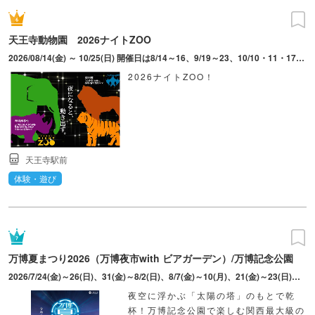
天王寺動物園 2026ナイトZOO
2026/08/14(金) ～ 10/25(日) 開催日は8/14～16、9/19～23、10/10・11・17・18・23・25。最終入園19時30分。※17時頃からライトアップを行うため、ナイトZOOの雰囲気を味わえる。動物の体調管理等の都合上、開催日によって観覧時間が異なる施設あり。開催内容は天候や動物の体調等により変更、中止となる場合あり。
2026ナイトZOO！
天王寺駅前
体験・遊び
万博夏まつり2026（万博夜市with ビアガーデン）/万博記念公園
2026/7/24(金)～26(日)、31(金)～8/2(日)、8/7(金)～10(月)、21(金)～23(日)、28(金)～30(日)、9/4(金)～6(日)、11(金)～13(日)、19(土)～23(水･祝)
夜空に浮かぶ「太陽の塔」のもとで乾
杯！万博記念公園で楽しむ関西最大級の