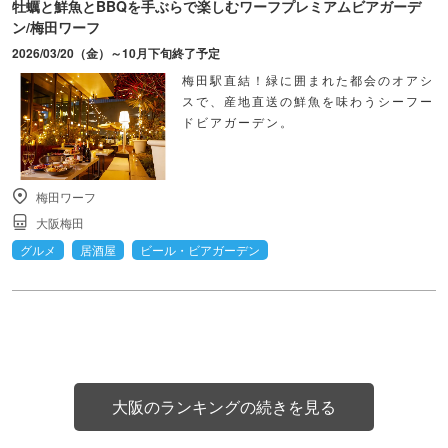
牡蠣と鮮魚とBBQを手ぶらで楽しむワーフプレミアムビアガーデ
ン/梅田ワーフ
2026/03/20（金）～10月下旬終了予定
梅田駅直結！緑に囲まれた都会のオアシ
スで、産地直送の鮮魚を味わうシーフー
ドビアガーデン。
梅田ワーフ
大阪梅田
グルメ
居酒屋
ビール・ビアガーデン
大阪のランキングの続きを見る