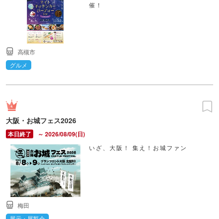
催！
高槻市
グルメ
大阪・お城フェス2026
～ 2026/08/09(日)
いざ、大阪！ 集え！お城ファン
梅田
展示・展覧会