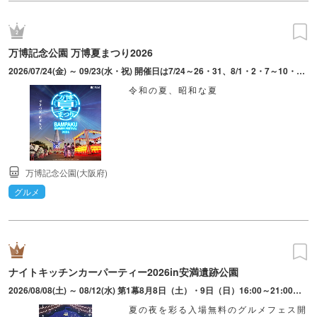
万博記念公園 万博夏まつり2026
2026/07/24(金) ～ 09/23(水・祝) 開催日は7/24～26・31、8/1・2・7～10・21～23・28～30、9/4～6・11～13・19～23。最終入園21:30（中央口、日本庭園前ゲートのみ）。東口、西口ゲートからの入園は16:30まで。9/13のお祭り広場は「万博夜市 with ビアガーデン」の開催はなし（ライトアップや花火広場は楽しめる）。
令和の夏、昭和な夏
万博記念公園(大阪府)
グルメ
ナイトキッチンカーパーティー2026in安満遺跡公園
2026/08/08(土) ～ 08/12(水) 第1幕8月8日（土）・9日（日）16:00～21:00。第2幕8月11日（火祝）・12日（水）16:00～21:00。 ※雨天決行・荒天中止
夏の夜を彩る入場無料のグルメフェス開