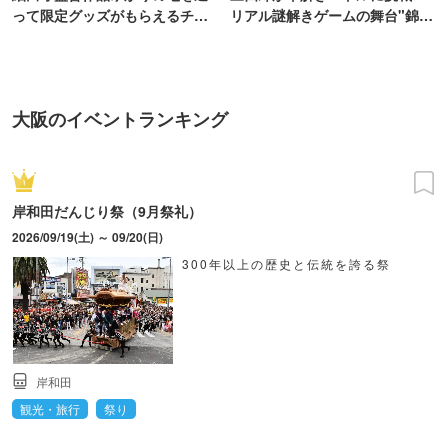
って限定グッズがもらえるチャ
リアル謎解きゲームの舞台"錦糸
ンス！
町PARCO・楽天地"を巡る！
大阪のイベントランキング
岸和田だんじり祭（9月祭礼）
2026/09/19(土) ～ 09/20(日)
300年以上の歴史と伝統を誇る祭
岸和田
観光・旅行
祭り