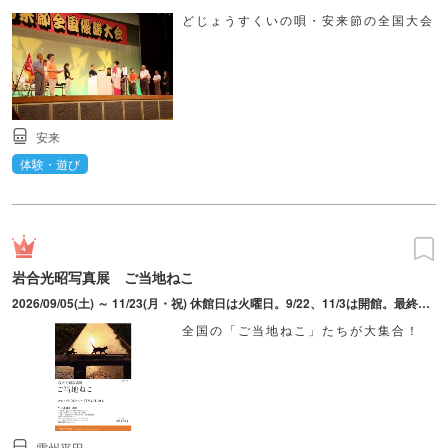
どじょうすくいの唄・安来節の全国大会
安来
体験・遊び
岩合光昭写真展 ご当地ねこ
2026/09/05(土) ～ 11/23(月・祝) 休館日は火曜日。9/22、11/3は開館。最終入館時間は16時30分。
全国の「ご当地ねこ」たちが大集合！
雲州平田