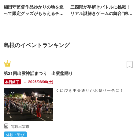
細田守監督作品ゆかりの地を巡
三四郎が早解きバトルに挑戦！
って限定グッズがもらえるチャ
リアル謎解きゲームの舞台"錦糸
ンス！
町PARCO・楽天地"を巡る！
島根のイベントランキング
第21回出雲神話まつり 出雲盆踊り
～ 2026/08/08(土)
くにびき中央通りがお祭り一色に！
電鉄出雲市
体験・遊び