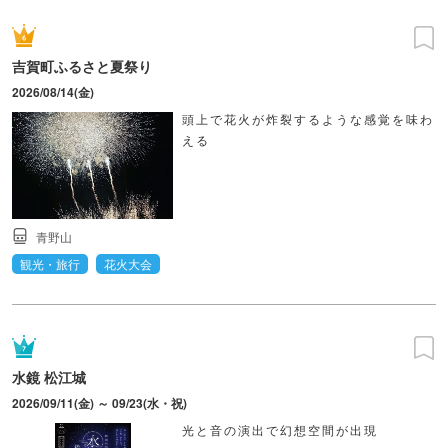
吉賀町ふるさと夏祭り
2026/08/14(金)
頭上で花火が炸裂するような感覚を味わ
える
青野山
観光・旅行
花火大会
水鏡 松江城
2026/09/11(金) ～ 09/23(水・祝)
光と音の演出で幻想空間が出現