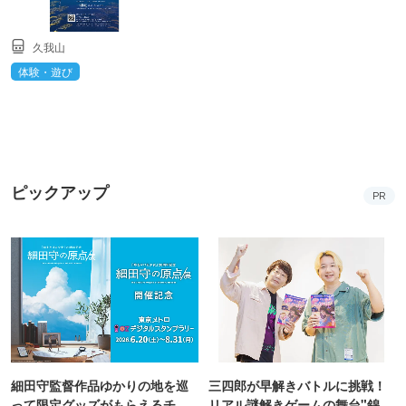
久我山
体験・遊び
ピックアップ
PR
細田守監督作品ゆかりの地を巡
三四郎が早解きバトルに挑戦！
って限定グッズがもらえるチャ
リアル謎解きゲームの舞台"錦糸