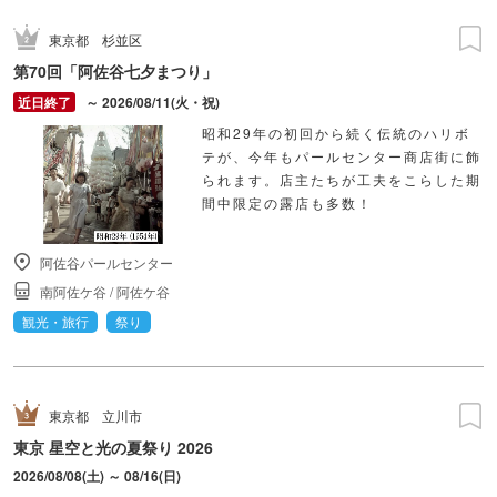
東京都
杉並区
第70回「阿佐谷七夕まつり」
～ 2026/08/11(火・祝)
昭和29年の初回から続く伝統のハリボ
テが、今年もパールセンター商店街に飾
られます。店主たちが工夫をこらした期
間中限定の露店も多数！
阿佐谷パールセンター
南阿佐ケ谷
/
阿佐ケ谷
観光・旅行
祭り
東京都
立川市
東京 星空と光の夏祭り 2026
2026/08/08(土) ～ 08/16(日)