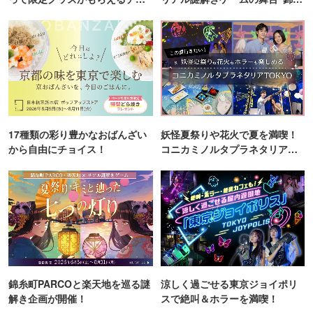
ンス！
町PARCO・楽天地"を巡る！
17種類の彩り豊かなおばんざい
妖怪夏祭りや花火で夏を満喫！
から自由にチョイス！
コニカミノルタプラネタリア
TOKYO
錦糸町PARCOと楽天地を巡る謎
涼しく過ごせる東京ジョイポリ
解き企画が開催！
スで絶叫＆ホラーを満喫！