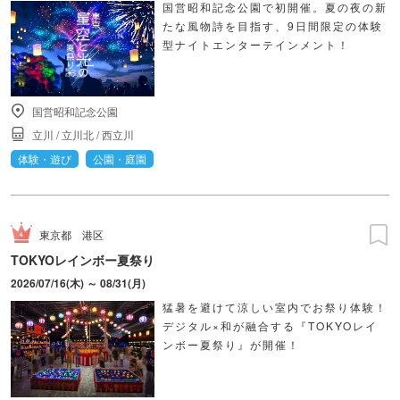
国営昭和記念公園で初開催。夏の夜の新
たな風物詩を目指す、9日間限定の体験
型ナイトエンターテインメント！
国営昭和記念公園
立川
/
立川北
/
西立川
体験・遊び
公園・庭園
東京都
港区
TOKYOレインボー夏祭り
2026/07/16(木) ～ 08/31(月)
猛暑を避けて涼しい室内でお祭り体験！
デジタル×和が融合する『TOKYOレイ
ンボー夏祭り』が開催！