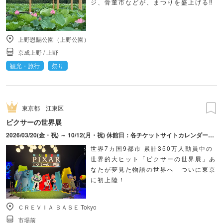
ジ、骨董市などが、まつりを盛上げる‼
上野恩賜公園（上野公園）
京成上野
/
上野
観光・旅行
祭り
東京都
江東区
ピクサーの世界展
2026/03/20(金・祝) ～ 10/12(月・祝) 休館日：各チケットサイトカレンダーにてご確認ください。
世界7カ国9都市 累計350万人動員中の
世界的大ヒット「ピクサーの世界展」あ
なたが夢見た物語の世界へ ついに東京
に初上陸！
ＣＲＥＶＩＡ ＢＡＳＥ Tokyo
市場前