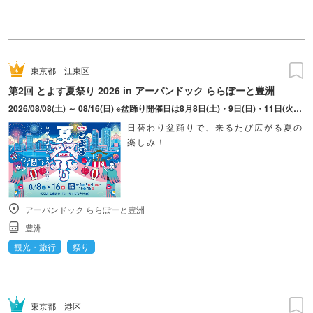
東京都
江東区
第2回 とよす夏祭り 2026 in アーバンドック ららぽーと豊洲
2026/08/08(土) ～ 08/16(日) ※盆踊り開催日は8月8日(土)・9日(日)・11日(火・祝)・15日(土)・16日(日)のみ。 ※縁日およびキッチンカーについては期間中の全日程営業予定。 ※開催コンテンツは日によって異なります。
日替わり盆踊りで、来るたび広がる夏の
楽しみ！
アーバンドック ららぽーと豊洲
豊洲
観光・旅行
祭り
東京都
港区