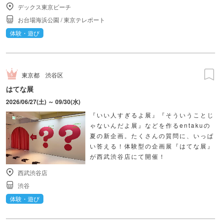
デックス東京ビーチ
お台場海浜公園
/
東京テレポート
体験・遊び
東京都
渋谷区
はてな展
2026/06/27(土) ～ 09/30(水)
『いい人すぎるよ展』『そういうことじ
ゃないんだよ展』などを作るentakuの
夏の新企画。たくさんの質問に、いっぱ
い答える！体験型の企画展『はてな展』
が西武渋谷店にて開催！
西武渋谷店
渋谷
体験・遊び