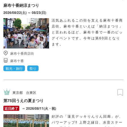
麻布十番納涼まつり
2026/08/22(土) ～ 08/23(日)
活気あふれるこの街を支える麻布十番商
店街。麻布十番といえば「納涼まつり」
と言われるほど、麻布十番で一番のビッ
グイベントです。今年は第60回となり
ます。
麻布十番商店街
麻布十番
観光・旅行
祭り
東京都
台東区
第75回うえの夏まつり
～ 2026/08/11(火・祝)
好評の「蓮見デッキりんりん回廊」が、
パワーアップ‼ 上野之縁日、水音ステー