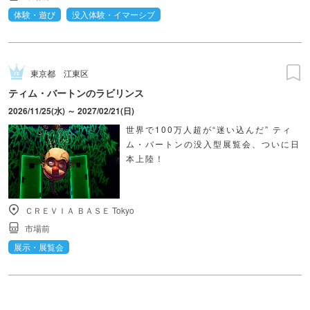
体験・遊び
没入体験・イマーシブ
東京都
江東区
ティム・バートンのラビリンス
2026/11/25(水) ～ 2027/02/21(日)
世界で100万人超が“迷い込んだ” ティ
ム・バートンの没入型展覧会、ついに日
本上陸！
ＣＲＥＶＩＡ ＢＡＳＥ Tokyo
市場前
展示・展覧会