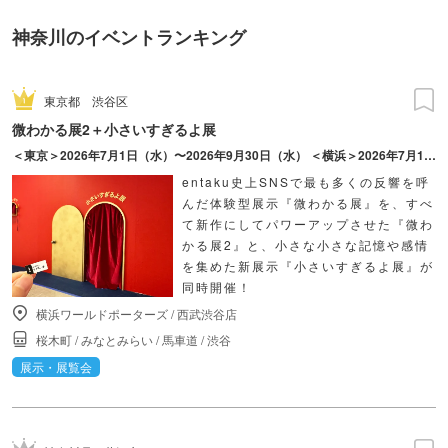
神奈川のイベントランキング
東京都
渋谷区
微わかる展2＋小さいすぎるよ展
＜東京＞2026年7月1日（水）〜2026年9月30日（水） ＜横浜＞2026年7月17日（金）〜2026年10月18日（日）
entaku史上SNSで最も多くの反響を呼
んだ体験型展示『微わかる展』を、すべ
て新作にしてパワーアップさせた『微わ
かる展2』と、小さな小さな記憶や感情
を集めた新展示『小さいすぎるよ展』が
同時開催！
横浜ワールドポーターズ
/
西武渋谷店
桜木町
/
みなとみらい
/
馬車道
/
渋谷
展示・展覧会