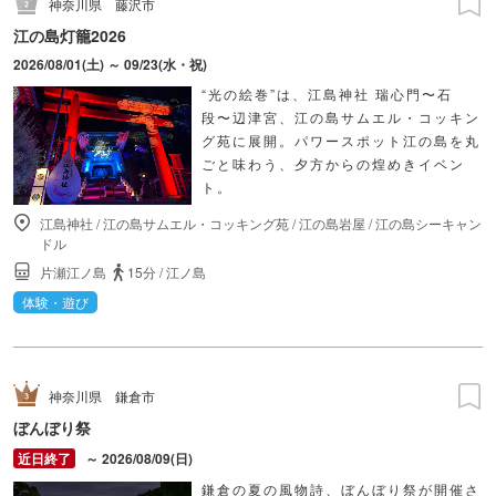
神奈川県
藤沢市
江の島灯籠2026
2026/08/01(土) ～ 09/23(水・祝)
“光の絵巻”は、江島神社 瑞心門〜石
段〜辺津宮、江の島サムエル・コッキン
グ苑に展開。パワースポット江の島を丸
ごと味わう、夕方からの煌めきイベン
ト。
江島神社
/
江の島サムエル・コッキング苑
/
江の島岩屋
/
江の島シーキャン
ドル
片瀬江ノ島
15分
/
江ノ島
体験・遊び
神奈川県
鎌倉市
ぼんぼり祭
～ 2026/08/09(日)
鎌倉の夏の風物詩、ぼんぼり祭が開催さ