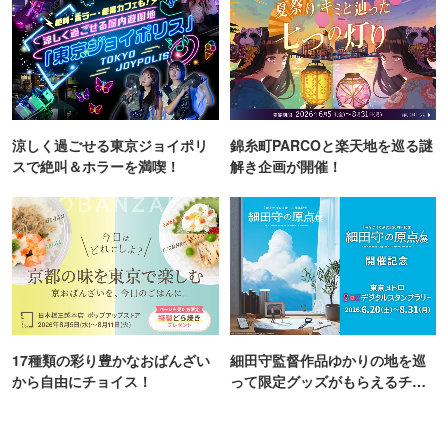
涼しく過ごせる東京ジョイポリ
錦糸町PARCOと楽天地を巡る謎
スで絶叫＆ホラーを満喫！
解き企画が開催！
17種類の彩り豊かなおばんざい
細田守監督作品ゆかりの地を巡
から自由にチョイス！
って限定グッズがもらえるチャ
ンス！