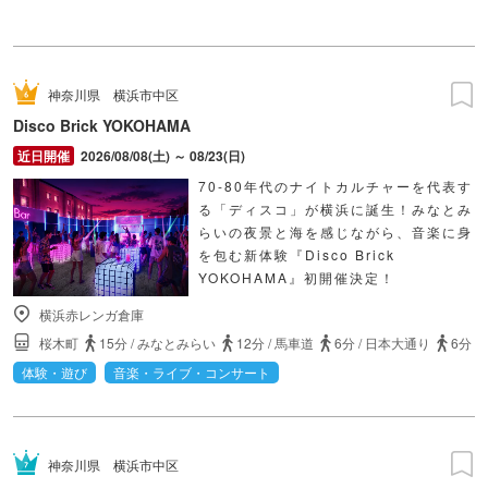
神奈川県
横浜市中区
Disco Brick YOKOHAMA
2026/08/08(土) ～ 08/23(日)
70-80年代のナイトカルチャーを代表す
る「ディスコ」が横浜に誕生！みなとみ
らいの夜景と海を感じながら、音楽に身
を包む新体験『Disco Brick
YOKOHAMA』初開催決定！
横浜赤レンガ倉庫
桜木町
15分
/
みなとみらい
12分
/
馬車道
6分
/
日本大通り
6分
体験・遊び
音楽・ライブ・コンサート
神奈川県
横浜市中区