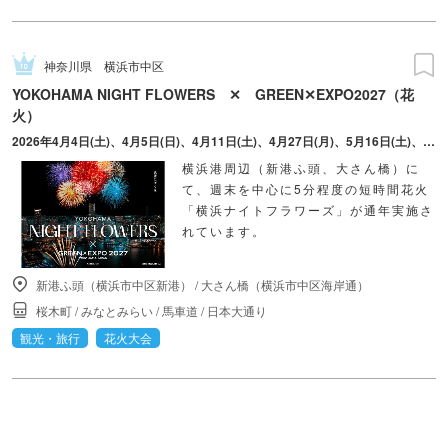
神奈川県
横浜市中区
YOKOHAMA NIGHT FLOWERS ✕ GREEN✕EXPO2027（花
火）
2026年4月4日(土)、4月5日(日)、4月11日(土)、4月27日(月)、5月16日(土)、5月30日(土)、6月13日(土)、7月4日(土)、7月18日(土)、8月9日(日)、9月5日(土)、9月20日(日) ※2026年10月以降の日程は8月をめどに公式サイトからお知らせがあります。
横浜港周辺（新港ふ頭、大さん橋）に
て、週末を中心に5分程度の短時間花火
「横浜ナイトフラワーズ」が通年実施さ
れています。
新港ふ頭（横浜市中区新港）
/
大さん橋（横浜市中区海岸通）
桜木町
/
みなとみらい
/
馬車道
/
日本大通り
観光・旅行
花火大会