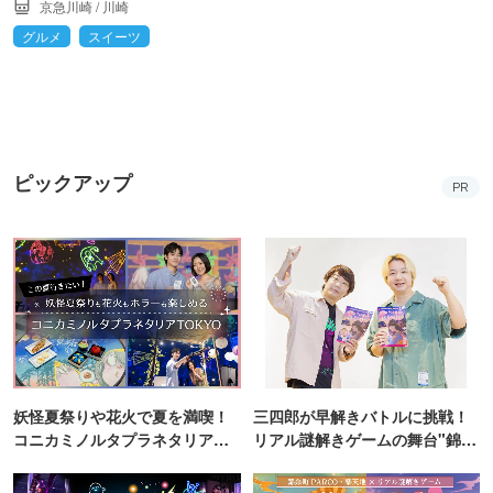
京急川崎
/
川崎
グルメ
スイーツ
ピックアップ
PR
妖怪夏祭りや花火で夏を満喫！
三四郎が早解きバトルに挑戦！
コニカミノルタプラネタリア
リアル謎解きゲームの舞台"錦糸
TOKYO
町PARCO・楽天地"を巡る！