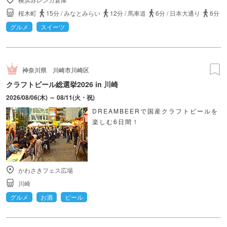
桜木町
15分
/
みなとみらい
12分
/
馬車道
6分
/
日本大通り
6分
グルメ
スイーツ
神奈川県
川崎市川崎区
クラフトビール総選挙2026 in 川崎
2026/08/06(木) ～ 08/11(火・祝)
DREAMBEERで国産クラフトビールを
楽しむ6日間！
かわさきフェス広場
川崎
グルメ
お酒
ビール