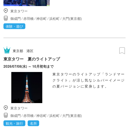
東京タワー
御成門
/
赤羽橋
/
神谷町
/
浜松町
/
大門(東京都)
体験・遊び
東京都
港区
東京タワー 夏のライトアップ
2026/07/08(水) ～ 10月初旬まで
東京タワーのライトアップ「ランドマー
クライト」が涼し気なシルバーイメージ
の夏バージョンに変身します。
東京タワー
御成門
/
赤羽橋
/
神谷町
/
浜松町
/
大門(東京都)
観光・旅行
名所