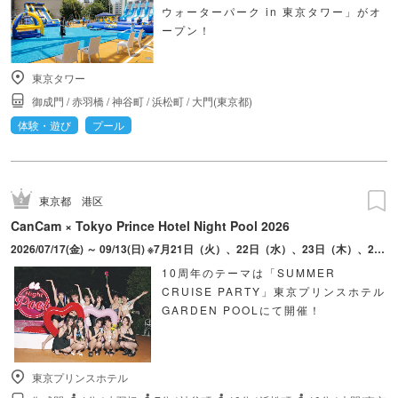
ウォーターパーク in 東京タワー」がオ
ープン！
東京タワー
御成門
/
赤羽橋
/
神谷町
/
浜松町
/
大門(東京都)
体験・遊び
プール
東京都
港区
CanCam × Tokyo Prince Hotel Night Pool 2026
2026/07/17(金) ～ 09/13(日) ※7月21日（火）、22日（水）、23日（木）、27日（月）、28日（火）、29日（水）、30日（木）は営業されません。
10周年のテーマは「SUMMER
CRUISE PARTY」東京プリンスホテル
GARDEN POOLにて開催！
東京プリンスホテル