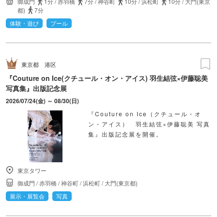
御成門
1分
/
赤羽橋
7分
/
神谷町
10分
/
浜松町
10分
/
大門(東京
都)
7分
体験・遊び
プール
東京都
港区
『Couture on Ice(クチュール・オン・アイス) 羽生結弦×伊藤聡美
写真集』出版記念展
2026/07/24(金) ～ 08/30(日)
『Couture on Ice（クチュール・オ
ン・アイス） 羽生結弦×伊藤聡美 写真
集』出版記念展を開催。
東京タワー
御成門
/
赤羽橋
/
神谷町
/
浜松町
/
大門(東京都)
展示・展覧会
写真