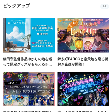
ピックアップ
PR
細田守監督作品ゆかりの地を巡
錦糸町PARCOと楽天地を巡る謎
って限定グッズがもらえるチャ
解き企画が開催！
ンス！