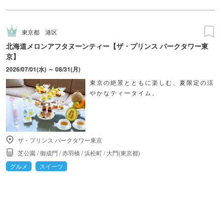
東京都
港区
北海道メロンアフタヌーンティー【ザ・プリンス パークタワー東
京】
2026/07/01(水) ～ 08/31(月)
東京の絶景とともに楽しむ、夏限定の涼
やかなティータイム。
ザ・プリンス パークタワー東京
芝公園
/
御成門
/
赤羽橋
/
浜松町
/
大門(東京都)
グルメ
スイーツ