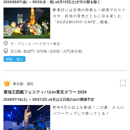
2026/08/07(金) ～ 09/23(水・祝) ※9月19日(土)夕方の部を除く
酷暑日には甘酒の特典も！縁側でのスイ
カや、鈴虫の音色とともに涼を楽しむ
「SUZUMUSHI CAFÉ」開催。
ザ・プリンス パークタワー東京
芝公園
/
御成門
/
赤羽橋
/
浜松町
/
大門(東京都)
体験・遊び
東京都
港区
最強王図鑑フェスティバルin東京タワー 2026
2026/07/18(土) ～ 09/27(日) ※9月は土日祝のみの開催予定
昨年4万人以上を動員！この夏、さらに
パワーアップして帰ってくる！