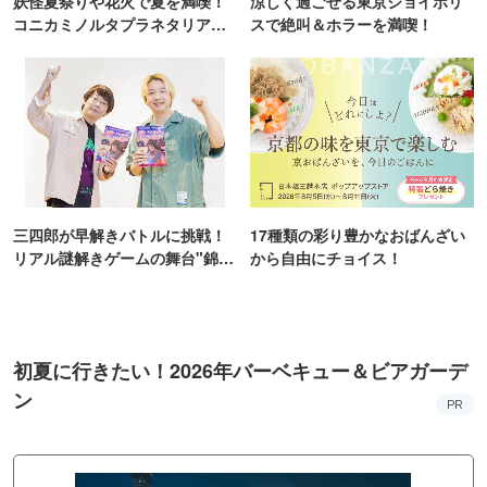
妖怪夏祭りや花火で夏を満喫！
涼しく過ごせる東京ジョイポリ
コニカミノルタプラネタリア
スで絶叫＆ホラーを満喫！
TOKYO
三四郎が早解きバトルに挑戦！
17種類の彩り豊かなおばんざい
リアル謎解きゲームの舞台"錦糸
から自由にチョイス！
町PARCO・楽天地"を巡る！
初夏に行きたい！2026年バーベキュー＆ビアガーデ
ン
PR