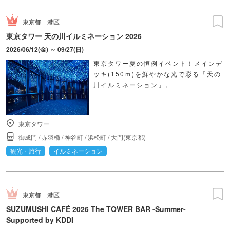
東京都
港区
東京タワー 天の川イルミネーション 2026
2026/06/12(金) ～ 09/27(日)
東京タワー夏の恒例イベント！メインデ
ッキ(150ｍ)を鮮やかな光で彩る「天の
川イルミネーション」。
東京タワー
御成門
/
赤羽橋
/
神谷町
/
浜松町
/
大門(東京都)
観光・旅行
イルミネーション
東京都
港区
SUZUMUSHI CAFÉ 2026 The TOWER BAR -Summer-
Supported by KDDI