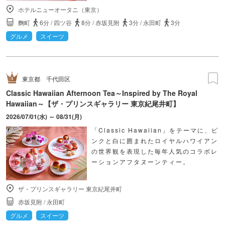
ホテルニューオータニ（東京）
麴町
6分
/
四ツ谷
8分
/
赤坂見附
3分
/
永田町
3分
グルメ
スイーツ
東京都
千代田区
Classic Hawaiian Afternoon Tea～Inspired by The Royal
Hawaiian～【ザ・プリンスギャラリー 東京紀尾井町】
2026/07/01(水) ～ 08/31(月)
「Classic Hawaiian」をテーマに、ピ
ンクと白に囲まれたロイヤルハワイアン
の世界観を表現した毎年人気のコラボレ
ーションアフタヌーンティー。
ザ・プリンスギャラリー 東京紀尾井町
赤坂見附
/
永田町
グルメ
スイーツ