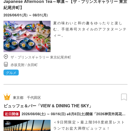
Japanese Afternoon Tea～華凛～【ザ・プリンスギャラリー 東京
紀尾井町】
2026/06/01(月) ～ 08/31(月)
夏の味わいと和の趣をゆったりと楽し
む、手毬寿司スタイルのアフタヌーンテ
ィー。
ザ・プリンスギャラリー 東京紀尾井町
赤坂見附
/
永田町
グルメ
東京都
千代田区
ビュッフェ＆バー「VIEW & DINING THE SKY」
2026/08/08(土) ～ 08/16(日) ※8月8日(土)開催「2026神宮外苑花火大会」花火スーパーシートは特別料金にて
＜9日間限定＞最上階360度絶景レスト
ランでお盆大満喫ビュッフェ！