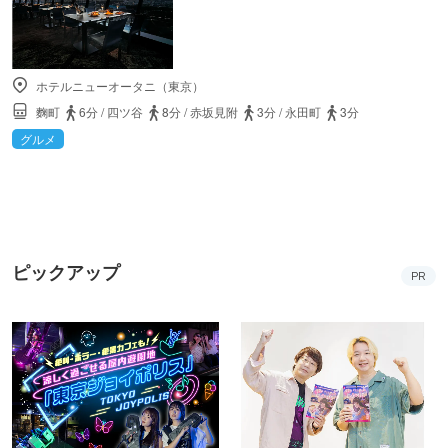
ホテルニューオータニ（東京）
麴町
6分
/
四ツ谷
8分
/
赤坂見附
3分
/
永田町
3分
グルメ
ピックアップ
PR