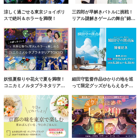
涼しく過ごせる東京ジョイポリ
三四郎が早解きバトルに挑戦！
スで絶叫＆ホラーを満喫！
リアル謎解きゲームの舞台"錦糸
町PARCO・楽天地"を巡る！
妖怪夏祭りや花火で夏を満喫！
細田守監督作品ゆかりの地を巡
コニカミノルタプラネタリア
って限定グッズがもらえるチャ
TOKYO
ンス！