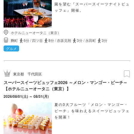
園を望む『スーパースイーツナイトビュ
ッフェ』開催。
ホテルニューオータニ（東京）
麴町
6分
/
四ツ谷
8分
/
赤坂見附
3分
/
永田町
3分
グルメ
東京都
千代田区
スーパースイーツビュッフェ2026 ～メロン・マンゴー・ピーチ～
【ホテルニューオータニ（東京）】
2026/08/01(土) ～ 08/31(月)
夏の3大フルーツ「メロン・マンゴー・
ピーチ」を味わえるスイーツビュッフェ
を開幕！