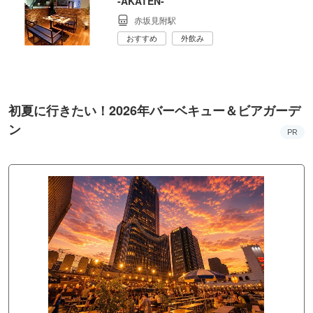
‐AKATEN‐
赤坂見附駅
おすすめ
外飲み
初夏に行きたい！2026年バーベキュー＆ビアガーデ
ン
PR