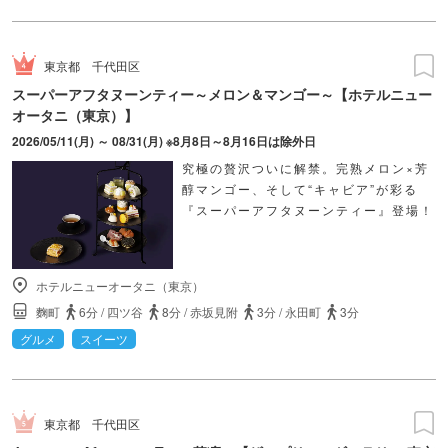
東京都
千代田区
スーパーアフタヌーンティー～メロン＆マンゴー～【ホテルニュー
オータニ（東京）】
2026/05/11(月) ～ 08/31(月) ※8月8日～8月16日は除外日
究極の贅沢ついに解禁。完熟メロン×芳
醇マンゴー、そして“キャビア”が彩る
『スーパーアフタヌーンティー』登場！
ホテルニューオータニ（東京）
麴町
6分
/
四ツ谷
8分
/
赤坂見附
3分
/
永田町
3分
グルメ
スイーツ
東京都
千代田区