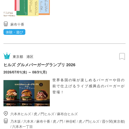
麻布十番
体験・遊び
東京都
港区
ヒルズ グルメバーガーグランプリ 2026
2026/07/01(水) ～ 08/31(月)
世界各国の味が楽しめるバーガーや目の
前で仕上げるライブ感満点のバーガーが
登場！
六本木ヒルズ
/
虎ノ門ヒルズ
/
麻布台ヒルズ
乃木坂
/
六本木
/
麻布十番
/
虎ノ門
/
神谷町
/
虎ノ門ヒルズ
/
霞ケ関(東京都)
/
六本木一丁目