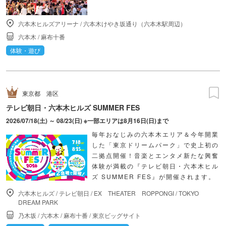
六本木ヒルズアリーナ
/
六本木けやき坂通り（六本木駅周辺）
六本木
/
麻布十番
体験・遊び
東京都
港区
テレビ朝日・六本木ヒルズ SUMMER FES
2026/07/18(土) ～ 08/23(日) ※一部エリアは8月16日(日)まで
毎年おなじみの六本木エリア＆今年開業
した「東京ドリームパーク」で史上初の
二拠点開催！音楽とエンタメ新たな興奮
体験が満載の『テレビ朝日・六本木ヒル
ズ SUMMER FES』が開催されます。
六本木ヒルズ
/
テレビ朝日
/
EX THEATER ROPPONGI
/
TOKYO
DREAM PARK
乃木坂
/
六本木
/
麻布十番
/
東京ビッグサイト