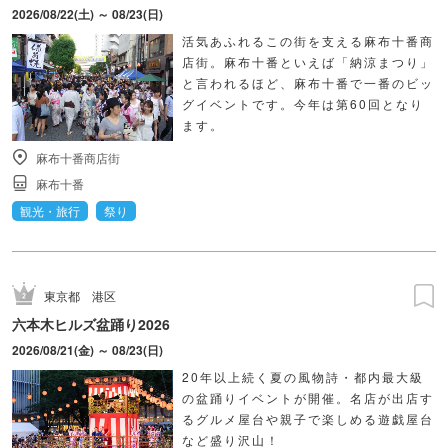
2026/08/22(土) ～ 08/23(日)
活気あふれるこの街を支える麻布十番商
店街。麻布十番といえば「納涼まつり」
と言われるほど、麻布十番で一番のビッ
グイベントです。今年は第60回となり
ます。
麻布十番商店街
麻布十番
観光・旅行
祭り
東京都
港区
六本木ヒルズ盆踊り2026
2026/08/21(金) ～ 08/23(日)
20年以上続く夏の風物詩・都内最大級
の盆踊りイベントが開催。名店が出店す
るグルメ屋台や親子で楽しめる遊戯屋台
など盛り沢山！