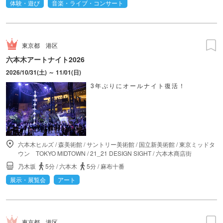
体験・遊び
音楽・ライブ・コンサート
東京都
港区
六本木アートナイト2026
2026/10/31(土) ～ 11/01(日)
3年ぶりにオールナイト復活！
六本木ヒルズ
/
森美術館
/
サントリー美術館
/
国立新美術館
/
東京ミッドタ
ウン TOKYO MIDTOWN
/
21_21 DESIGN SIGHT
/
六本木商店街
乃木坂
5分
/
六本木
5分
/
麻布十番
展示・展覧会
アート
東京都
港区