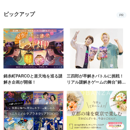
ピックアップ
PR
錦糸町PARCOと楽天地を巡る謎
三四郎が早解きバトルに挑戦！
解き企画が開催！
リアル謎解きゲームの舞台"錦糸
町PARCO・楽天地"を巡る！