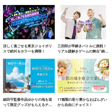
TOKYO
涼しく過ごせる東京ジョイポリ
三四郎が早解きバトルに挑戦！
スで絶叫＆ホラーを満喫！
リアル謎解きゲームの舞台"錦糸
町PARCO・楽天地"を巡る！
細田守監督作品ゆかりの地を巡
17種類の彩り豊かなおばんざい
って限定グッズがもらえるチャ
から自由にチョイス！
ンス！