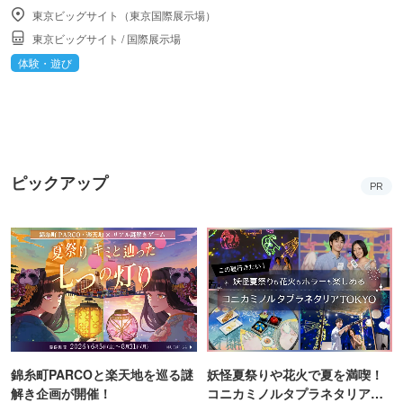
東京ビッグサイト（東京国際展示場）
東京ビッグサイト
/
国際展示場
体験・遊び
ピックアップ
PR
錦糸町PARCOと楽天地を巡る謎
妖怪夏祭りや花火で夏を満喫！
解き企画が開催！
コニカミノルタプラネタリア