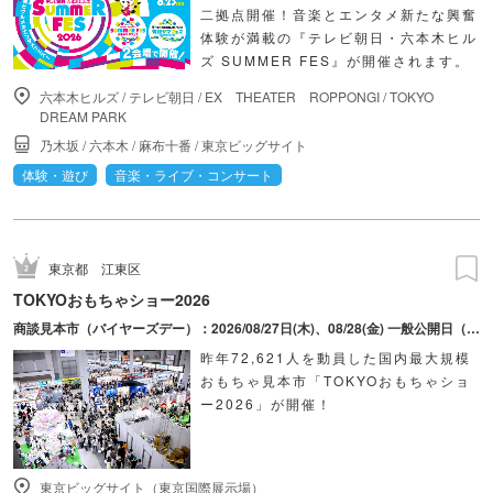
二拠点開催！音楽とエンタメ新たな興奮
体験が満載の『テレビ朝日・六本木ヒル
ズ SUMMER FES』が開催されます。
六本木ヒルズ
/
テレビ朝日
/
EX THEATER ROPPONGI
/
TOKYO
DREAM PARK
乃木坂
/
六本木
/
麻布十番
/
東京ビッグサイト
体験・遊び
音楽・ライブ・コンサート
東京都
江東区
TOKYOおもちゃショー2026
商談見本市（バイヤーズデー）：2026/08/27日(木)、08/28(金) 一般公開日（パブリックデー）：2025/08/29日(土)、08/30(日)
昨年72,621人を動員した国内最大規模
おもちゃ見本市「TOKYOおもちゃショ
ー2026」が開催！
東京ビッグサイト（東京国際展示場）