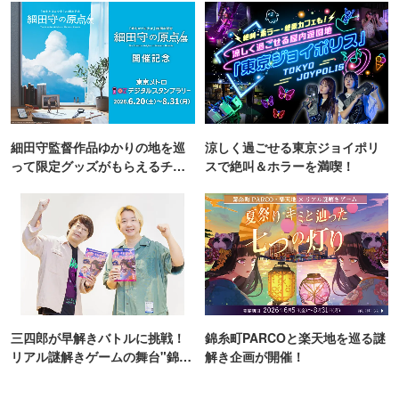
細田守監督作品ゆかりの地を巡
涼しく過ごせる東京ジョイポリ
って限定グッズがもらえるチャ
スで絶叫＆ホラーを満喫！
ンス！
三四郎が早解きバトルに挑戦！
錦糸町PARCOと楽天地を巡る謎
リアル謎解きゲームの舞台"錦糸
解き企画が開催！
町PARCO・楽天地"を巡る！