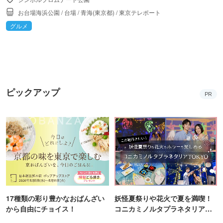
お台場海浜公園
/
台場
/
青海(東京都)
/
東京テレポート
グルメ
ピックアップ
PR
17種類の彩り豊かなおばんざい
妖怪夏祭りや花火で夏を満喫！
から自由にチョイス！
コニカミノルタプラネタリア
TOKYO