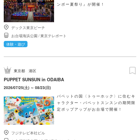
ンボー夏祭り』が開催！
デックス東京ビーチ
お台場海浜公園
/
東京テレポート
体験・遊び
東京都
港区
PUPPET SUNSUN in ODAIBA
2026/07/25(土) ～ 08/23(日)
パペットの国〈トゥーホック〉に住むキ
ャラクター・パペットスンスンの期間限
定ポップアップがお台場で開催！
フジテレビ本社ビル