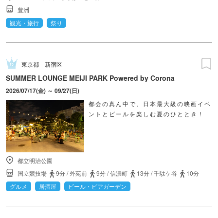
豊洲
観光・旅行
祭り
東京都
新宿区
SUMMER LOUNGE MEIJI PARK Powered by Corona
2026/07/17(金) ～ 09/27(日)
都会の真ん中で、日本最大級の映画イベ
ントとビールを楽しむ夏のひととき！
都立明治公園
国立競技場
9分
/
外苑前
9分
/
信濃町
13分
/
千駄ケ谷
10分
グルメ
居酒屋
ビール・ビアガーデン