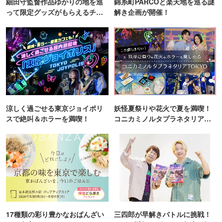
細田守監督作品ゆかりの地を巡
錦糸町PARCOと楽天地を巡る謎
って限定グッズがもらえるチャ
解き企画が開催！
ンス！
涼しく過ごせる東京ジョイポリ
妖怪夏祭りや花火で夏を満喫！
スで絶叫＆ホラーを満喫！
コニカミノルタプラネタリア
TOKYO
17種類の彩り豊かなおばんざい
三四郎が早解きバトルに挑戦！