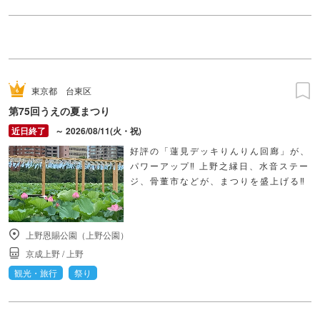
東京都
台東区
第75回うえの夏まつり
～ 2026/08/11(火・祝)
好評の「蓮見デッキりんりん回廊」が、
パワーアップ‼ 上野之縁日、水音ステー
ジ、骨董市などが、まつりを盛上げる‼
上野恩賜公園（上野公園）
京成上野
/
上野
観光・旅行
祭り