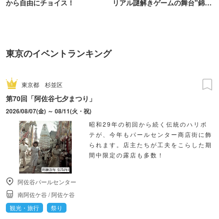
から自由にチョイス！
リアル謎解きゲームの舞台"錦糸
町PARCO・楽天地"を巡る！
東京のイベントランキング
東京都
杉並区
第70回「阿佐谷七夕まつり」
2026/08/07(金) ～ 08/11(火・祝)
昭和29年の初回から続く伝統のハリボ
テが、今年もパールセンター商店街に飾
られます。店主たちが工夫をこらした期
間中限定の露店も多数！
阿佐谷パールセンター
南阿佐ケ谷
/
阿佐ケ谷
観光・旅行
祭り