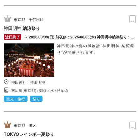
東京都
千代田区
神田明神 納涼祭り
～ 2026/08/09(日) 前夜祭：2026/08/06(木) 神田明神納涼祭り：2026/08/07(金) ～ 2026/08/09(日)
神田明神の夏の風物詩“神田明神 納涼祭
り”が開催されます。
神田神社（神田明神）
末広町(東京都)
/
御茶ノ水
/
秋葉原
観光・旅行
祭り
東京都
港区
TOKYOレインボー夏祭り