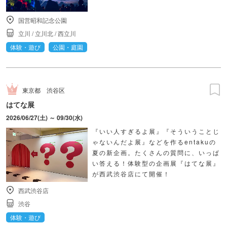
国営昭和記念公園
立川
/
立川北
/
西立川
体験・遊び
公園・庭園
東京都
渋谷区
はてな展
2026/06/27(土) ～ 09/30(水)
『いい人すぎるよ展』『そういうことじ
ゃないんだよ展』などを作るentakuの
夏の新企画。たくさんの質問に、いっぱ
い答える！体験型の企画展『はてな展』
が西武渋谷店にて開催！
西武渋谷店
渋谷
体験・遊び