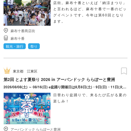
店街。麻布十番といえば「納涼まつり」
と言われるほど、麻布十番で一番のビッ
グイベントです。今年は第60回となり
ます。
麻布十番商店街
麻布十番
観光・旅行
祭り
東京都
江東区
第2回 とよす夏祭り 2026 in アーバンドック ららぽーと豊洲
2026/08/08(土) ～ 08/16(日) ※盆踊り開催日は8月8日(土)・9日(日)・11日(火・祝)・15日(土)・16日(日)のみ。 ※縁日およびキッチンカーについては期間中の全日程営業予定。 ※開催コンテンツは日によって異なります。
日替わり盆踊りで、来るたび広がる夏の
楽しみ！
アーバンドック ららぽーと豊洲