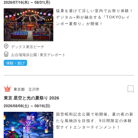
2026/07/16(木) ～ 08/31(月)
猛暑を避けて涼しい室内でお祭り体験！
デジタル×和が融合する『TOKYOレイ
ンボー夏祭り』が開催！
デックス東京ビーチ
お台場海浜公園
/
東京テレポート
体験・遊び
東京都
立川市
東京 星空と光の夏祭り 2026
2026/08/08(土) ～ 08/16(日)
国営昭和記念公園で初開催。夏の夜の新
たな風物詩を目指す、9日間限定の体験
型ナイトエンターテインメント！