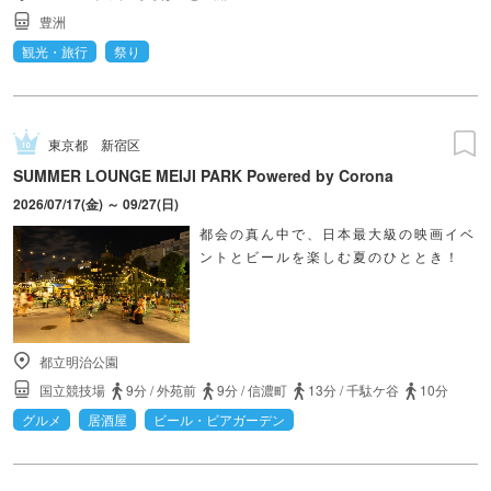
豊洲
観光・旅行
祭り
東京都
新宿区
SUMMER LOUNGE MEIJI PARK Powered by Corona
2026/07/17(金) ～ 09/27(日)
都会の真ん中で、日本最大級の映画イベ
ントとビールを楽しむ夏のひととき！
都立明治公園
国立競技場
9分
/
外苑前
9分
/
信濃町
13分
/
千駄ケ谷
10分
グルメ
居酒屋
ビール・ビアガーデン