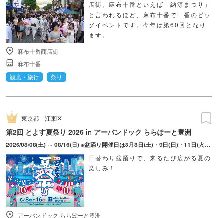
店街。麻布十番といえば「納涼まつり」
と言われるほど、麻布十番で一番のビッ
グイベントです。今年は第60回となり
ます。
麻布十番商店街
麻布十番
観光・旅行
祭り
東京都
江東区
第2回 とよす夏祭り 2026 in アーバンドック ららぽーと豊洲
2026/08/08(土) ～ 08/16(日) ※盆踊り開催日は8月8日(土)・9日(日)・11日(火・祝)・15日(土)・16日(日)のみ。 ※縁日およびキッチンカーについては期間中の全日程営業予定。 ※開催コンテンツは日によって異なります。
日替わり盆踊りで、来るたび広がる夏の
楽しみ！
アーバンドック ららぽーと豊洲