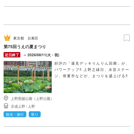
東京都
台東区
第75回うえの夏まつり
～ 2026/08/11(火・祝)
好評の「蓮見デッキりんりん回廊」が、
パワーアップ‼ 上野之縁日、水音ステー
ジ、骨董市などが、まつりを盛上げる‼
上野恩賜公園（上野公園）
京成上野
/
上野
観光・旅行
祭り