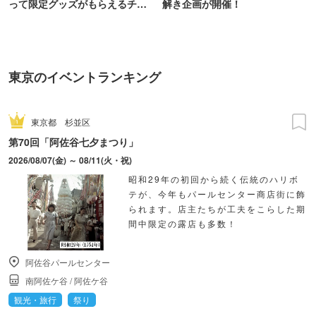
って限定グッズがもらえるチャ
解き企画が開催！
ンス！
東京のイベントランキング
東京都
杉並区
第70回「阿佐谷七夕まつり」
2026/08/07(金) ～ 08/11(火・祝)
昭和29年の初回から続く伝統のハリボ
テが、今年もパールセンター商店街に飾
られます。店主たちが工夫をこらした期
間中限定の露店も多数！
阿佐谷パールセンター
南阿佐ケ谷
/
阿佐ケ谷
観光・旅行
祭り