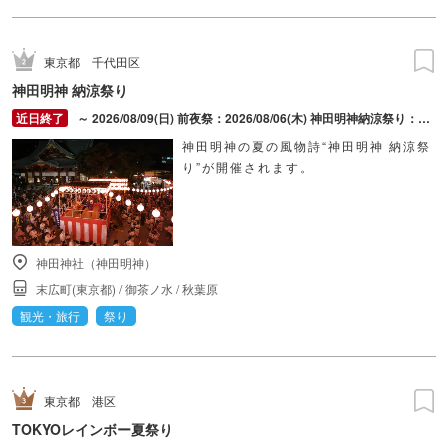
東京都
千代田区
神田明神 納涼祭り
～ 2026/08/09(日) 前夜祭：2026/08/06(木) 神田明神納涼祭り：2026/08/07(金) ～ 2026/08/09(日)
神田明神の夏の風物詩“神田明神 納涼祭
り”が開催されます。
神田神社（神田明神）
末広町(東京都)
/
御茶ノ水
/
秋葉原
観光・旅行
祭り
東京都
港区
TOKYOレインボー夏祭り