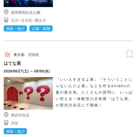
国営昭和記念公園
立川
/
立川北
/
西立川
体験・遊び
公園・庭園
東京都
渋谷区
はてな展
2026/06/27(土) ～ 09/30(水)
『いい人すぎるよ展』『そういうことじ
ゃないんだよ展』などを作るentakuの
夏の新企画。たくさんの質問に、いっぱ
い答える！体験型の企画展『はてな展』
が西武渋谷店にて開催！
西武渋谷店
渋谷
体験・遊び