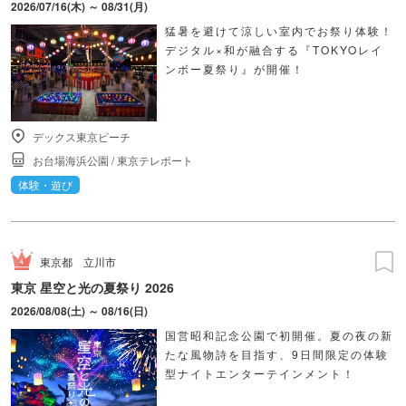
2026/07/16(木) ～ 08/31(月)
猛暑を避けて涼しい室内でお祭り体験！
デジタル×和が融合する『TOKYOレイ
ンボー夏祭り』が開催！
デックス東京ビーチ
お台場海浜公園
/
東京テレポート
体験・遊び
東京都
立川市
東京 星空と光の夏祭り 2026
2026/08/08(土) ～ 08/16(日)
国営昭和記念公園で初開催。夏の夜の新
たな風物詩を目指す、9日間限定の体験
型ナイトエンターテインメント！