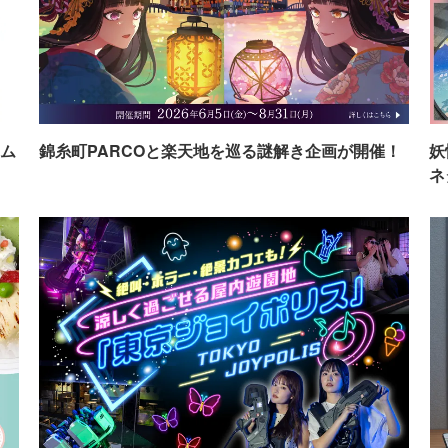
ム
錦糸町PARCOと楽天地を巡る謎解き企画が開催！
妖
ネ