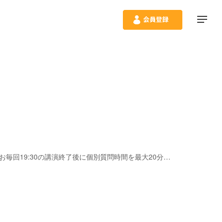
2026/07/14(火) ～ 2026/11/11(水) 開催日は7月14日・9月8日・11月11日。全3回の一括申込。各回ごとの個別申込不可。なお毎回19:30の講演終了後に個別質問時間を最大20分間ほど予定。