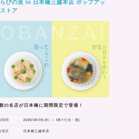
らびの里 in 日本橋三越本店 ポップアッ
プストア
都の名店が日本橋に期間限定で登場！
催期間
2026/08/05(水) ～ 08/11(火・祝)
催場所
日本橋三越本店