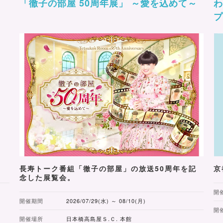
「徹子の部屋 50周年展」 ～愛を込めて～
わ
長寿トーク番組「徹子の部屋」の放送50周年を記
京
念した展覧会。
開
開催期間
2026/07/29(水) ～ 08/10(月)
開
開催場所
日本橋高島屋Ｓ.Ｃ. 本館