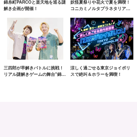
錦糸町PARCOと楽天地を巡る謎
妖怪夏祭りや花火で夏を満喫！
解き企画が開催！
コニカミノルタプラネタリア
TOKYO
三四郎が早解きバトルに挑戦！
涼しく過ごせる東京ジョイポリ
リアル謎解きゲームの舞台"錦糸
スで絶叫＆ホラーを満喫！
町PARCO・楽天地"を巡る！