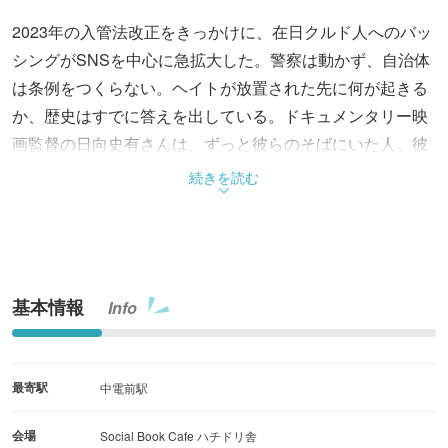
2023年の入管法改正をきっかけに、在日クルド人へのバッ
シングがSNSを中心に急拡大した。警察は動かず、自治体
は条例をつくらない。ヘイトが放置された先に何が起きる
か、歴史はすでに答えを出している。ドキュメンタリー映
画監督の日向史有さんは、ずっと彼らのそばにいた人。彼
らの声を、長年カメラで記録してきた。この夜は、2本の
続きを読む
映像を観て、日向さんと話す。「知る」は、「共に生き
る」の入り口。
基本情報
Info
最寄駅
中電前駅
会場
Social Book Cafe ハチドリ舎