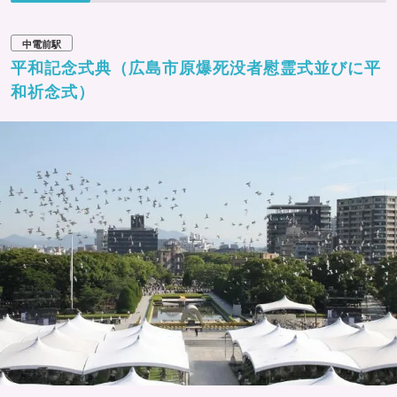
中電前駅
平和記念式典（広島市原爆死没者慰霊式並びに平
和祈念式）