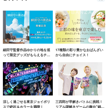
細田守監督作品ゆかりの地を巡
17種類の彩り豊かなおばんざい
って限定グッズがもらえるチャ
から自由にチョイス！
ンス！
涼しく過ごせる東京ジョイポリ
三四郎が早解きバトルに挑戦！
スで絶叫＆ホラーを満喫！
リアル謎解きゲームの舞台"錦糸