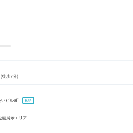
(徒歩7分)
黄色いビル6F
MAP
Q内 企画展示エリア