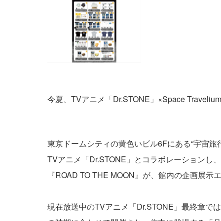
今夏、TVアニメ「Dr.STONE」×Space Trave
東京ドームシティの黄色いビル6Fにある“宇宙旅行”
TVアニメ「Dr.STONE」とコラボレーションし、202
『ROAD TO THE MOON』が、館内の企画
現在放送中のTVアニメ「Dr.STONE」最終