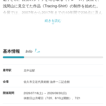
浅間山に見立てた作品《Tracing-Shirt》の制作を始めた。
今展では、2007年から2017年までの10年間で236点に及ん
だ島のライフワーク《Tracing-Shirt》を大々的に紹介す
続きを読む
る。
基本情報
Info
最寄駅
北中込駅
会場
佐久市立近代美術館 油井一二記念館
開催期間
2026/07/18(土) ～ 2026/08/30(日)
休館日は月曜日（7/20、8/10は開館）、7/21