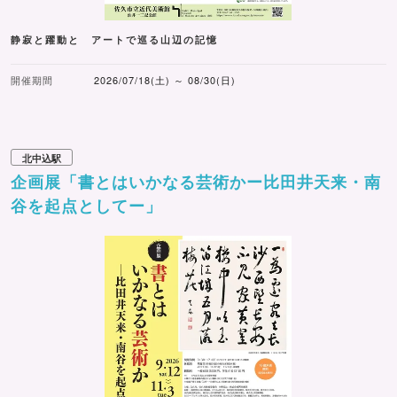
静寂と躍動と アートで巡る山辺の記憶
開催期間
2026/07/18(土) ～ 08/30(日)
北中込駅
企画展「書とはいかなる芸術かー比田井天来・南
谷を起点としてー」