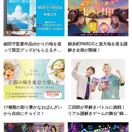
細田守監督作品ゆかりの地を巡
錦糸町PARCOと楽天地を巡る謎
って限定グッズがもらえるチャ
解き企画が開催！
ンス！
17種類の彩り豊かなおばんざい
三四郎が早解きバトルに挑戦！
から自由にチョイス！
リアル謎解きゲームの舞台"錦糸
町PARCO・楽天地"を巡る！