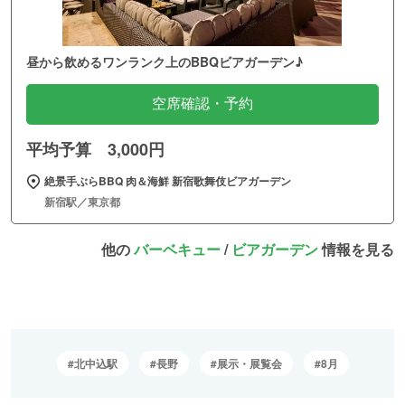
昼から飲めるワンランク上のBBQビアガーデン♪
空席確認・予約
平均予算 3,000円
絶景手ぶらBBQ 肉＆海鮮 新宿歌舞伎ビアガーデン
新宿駅／東京都
他の
バーベキュー
/
ビアガーデン
情報を見る
北中込駅
長野
展示・展覧会
8月