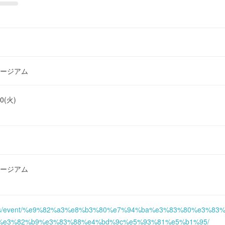
ージアム
30(火)
ージアム
/events/event/%e9%82%a3%e8%b3%80%e7%94%ba%e3%83%80%e3
%e3%82%b9%e3%83%88%e4%bd%9c%e5%93%81%e5%b1%95/