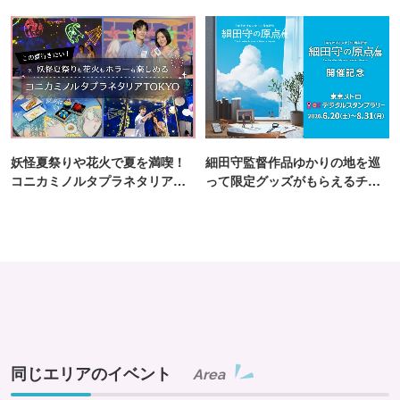
町PARCO・楽天地"を巡る！
妖怪夏祭りや花火で夏を満喫！
細田守監督作品ゆかりの地を巡
コニカミノルタプラネタリア
って限定グッズがもらえるチャ
TOKYO
ンス！
同じエリアのイベント
Area