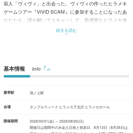
宙人「ヴィヴィ」と出会った。ヴィヴィの作ったヒラメキ
ゲームツアー『ViViD SCAN!』に参加することになったあ
なたたち。謎を解いてスキャンして、新感覚なヒラメキ体
験を！
続きを読む
基本情報
Info
最寄駅
池ノ上駅
会場
タンブルウィード ヒラメカ下北沢 ヒラメカホール
開催期間
2026/05/01(金) ～ 2026/08/30(日)
開催日は期間中の水金土日祝と祝前日、8月13日（8月26日は