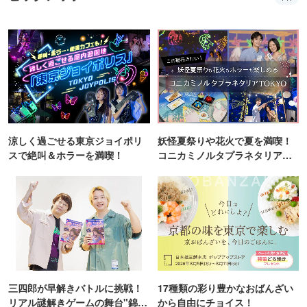
涼しく過ごせる東京ジョイポリ
妖怪夏祭りや花火で夏を満喫！
スで絶叫＆ホラーを満喫！
コニカミノルタプラネタリア
TOKYO
三四郎が早解きバトルに挑戦！
17種類の彩り豊かなおばんざい
リアル謎解きゲームの舞台"錦糸
から自由にチョイス！