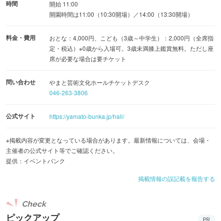
時間
開始 11:00
開園時間は11:00（10:30開場）／14:00（13:30開場）
料金・費用
おとな：4,000円、こども（3歳～中学生）：2,000円（全席指
定・税込）※0歳から入場可。3歳未満膝上鑑賞無料。ただし座
席が必要な場合は要チケット
問い合わせ
やまと芸術文化ホールチケットデスク
046-263-3806
公式サイト
https://yamato-bunka.jp/hall/
※掲載内容が変更となっている場合があります。最新情報については、会場・
主催者の公式サイト等でご確認ください。
提供：イベントバンク
掲載情報の誤記載を報告する
Check
ピックアップ
PR