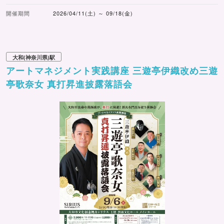
開催期間
2026/04/11(土) ～ 09/18(金)
大和(神奈川県)駅
アートマネジメント実践講座 三遊亭伊織改め三遊
亭歌奈女 真打昇進披露落語会