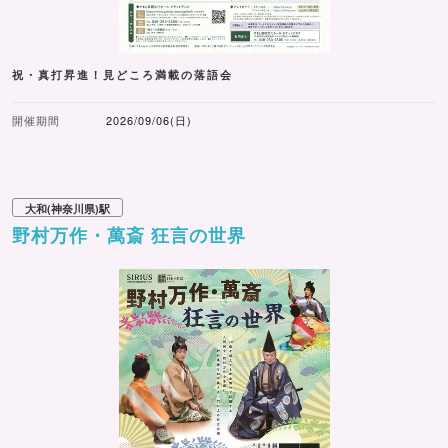
祝・真打昇進！見どころ満載の落語会
開催期間
2026/09/06(日)
大和(神奈川県)駅
野村万作・萬斎 狂言の世界