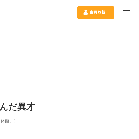
んだ異才
）は休館。）