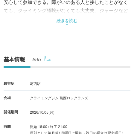
安心して参加できる。障がいのある人と接したことがなく
ても、クライミング経験がなくても大丈夫。ジャージなど
動きやすい服装で参加しよう。着替えと靴下持参。初心者
続きを読む
には講習もあるので安心だ。参加事前申込制。
基本情報
Info
最寄駅
葛西駅
会場
クライミングジム 葛西ロックランズ
開催期間
2026/10/05(月)
時間
開始 18:00 / 終了 21:00
原則として毎月第1月曜日に開催（祝日の場合は翌火曜日）。