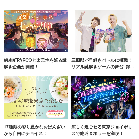
錦糸町PARCOと楽天地を巡る謎
三四郎が早解きバトルに挑戦！
解き企画が開催！
リアル謎解きゲームの舞台"錦糸
町PARCO・楽天地"を巡る！
17種類の彩り豊かなおばんざい
涼しく過ごせる東京ジョイポリ
から自由にチョイス！
スで絶叫＆ホラーを満喫！