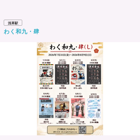
浅草駅
わく和九・肆