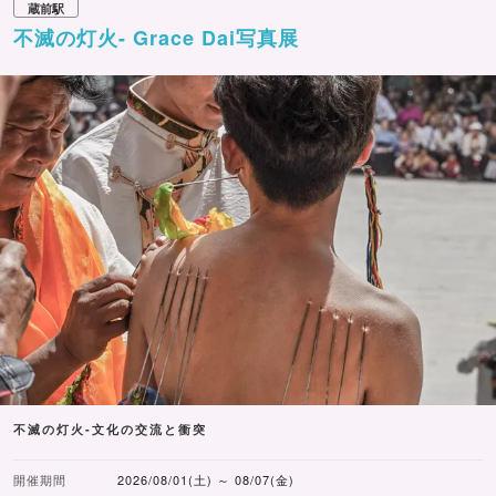
蔵前駅
不滅の灯火- Grace Dai写真展
不滅の灯火-文化の交流と衝突
開催期間
2026/08/01(土) ～ 08/07(金)