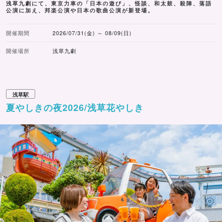
浅草九劇にて、東京力車の「日本の遊び」、怪談、和太鼓、殺陣、落語
公演に加え、邦楽公演や日本の歌曲公演が新登場。
開催期間
2026/07/31(金) ～ 08/09(日)
開催場所
浅草九劇
浅草駅
夏やしきの夜2026/浅草花やしき