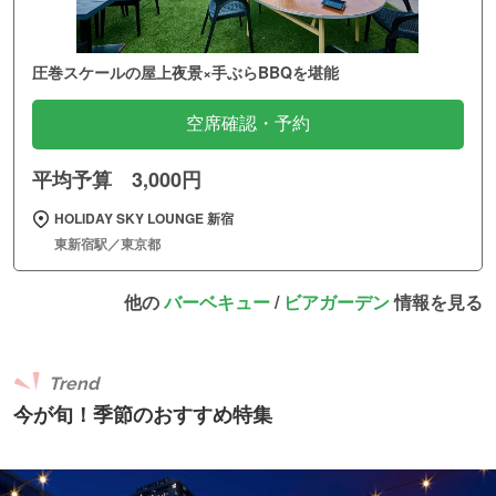
圧巻スケールの屋上夜景×手ぶらBBQを堪能
空席確認・予約
平均予算 3,000円
HOLIDAY SKY LOUNGE 新宿
東新宿駅／東京都
他の
バーベキュー
/
ビアガーデン
情報を見る
Trend
今が旬！季節のおすすめ特集