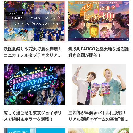
妖怪夏祭りや花火で夏を満喫！
錦糸町PARCOと楽天地を巡る謎
コニカミノルタプラネタリア
解き企画が開催！
TOKYO
涼しく過ごせる東京ジョイポリ
三四郎が早解きバトルに挑戦！
スで絶叫＆ホラーを満喫！
リアル謎解きゲームの舞台"錦糸
町PARCO・楽天地"を巡る！