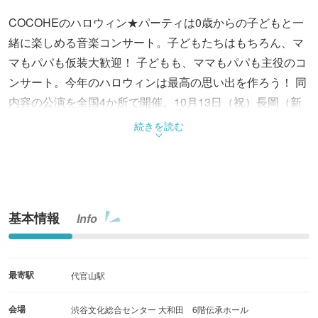
COCOHEのハロウィン★パーティは0歳からの子どもと一
緒に楽しめる音楽コンサート。子どもたちはもちろん、マ
マもパパも仮装大歓迎！ 子どもも、ママもパパも主役のコ
ンサート。今年のハロウィンは最高の思い出を作ろう！ 同
内容の公演を全国4か所で開催。10月13日（祝）長岡（新
潟）公演、10月5日（日）横浜公演、10月29日（水）茅ヶ
続きを読む
崎公演。
基本情報
Info
最寄駅
代官山駅
会場
渋谷文化総合センター 大和田 6階伝承ホール