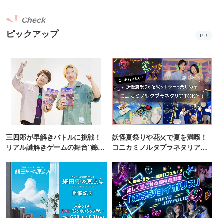
Check
ピックアップ
PR
三四郎が早解きバトルに挑戦！
妖怪夏祭りや花火で夏を満喫！
リアル謎解きゲームの舞台"錦糸
コニカミノルタプラネタリア
町PARCO・楽天地"を巡る！
TOKYO