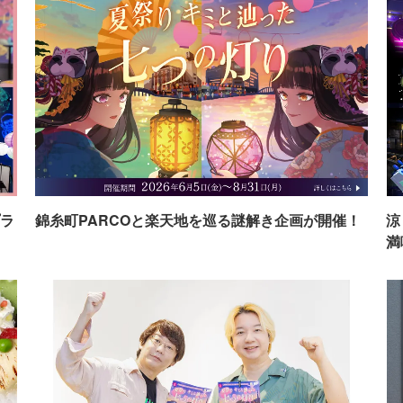
ラ
錦糸町PARCOと楽天地を巡る謎解き企画が開催！
涼
満