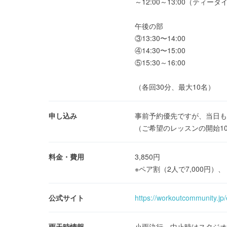
～12:00～13:00（ティー
午後の部
③13:30〜14:00
④14:30〜15:00
⑤15:30～16:00
（各回30分、最大10名）
申し込み
事前予約優先ですが、当日も
（ご希望のレッスンの開始1
料金・費用
3,850円
※ペア割（2人で7,000円）
公式サイト
https://workoutcommunity.jp
雨天時情報
小雨決行、中止時はスタジオ