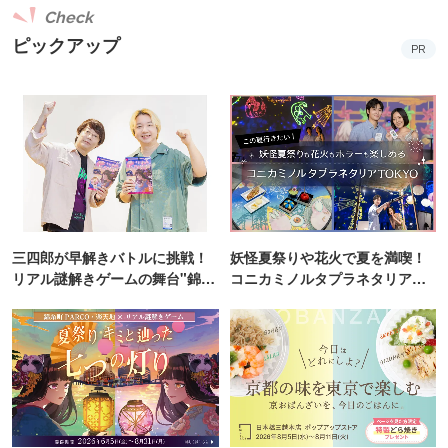
Check
ピックアップ
PR
三四郎が早解きバトルに挑戦！
妖怪夏祭りや花火で夏を満喫！
リアル謎解きゲームの舞台"錦糸
コニカミノルタプラネタリア
町PARCO・楽天地"を巡る！
TOKYO