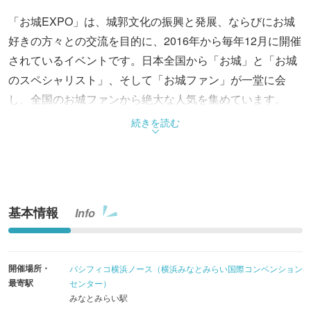
「お城EXPO」は、城郭文化の振興と発展、ならびにお城
好きの方々との交流を目的に、2016年から毎年12月に開催
されているイベントです。日本全国から「お城」と「お城
のスペシャリスト」、そして「お城ファン」が一堂に会
し、全国のお城ファンから絶大な人気を集めています。
続きを読む
10周年として開催された昨年末の「お城EXPO 2025」で
は、過去最大数となる137団体が出展しました。ご当地キ
ャラや武将隊のパフォーマンスをはじめ、お城のスペシャ
リストによる講演やワークショップなど、多彩なプログラ
基本情報
Info
ムを展開。2日間合計で歴代最多となる23,017名が来城
し、会場はお城ファンの熱気に包まれました。
開催場所・
パシフィコ横浜ノース（横浜みなとみらい国際コンベンション
10周年という大きな節目を経て、次の10年へ向けた「新た
最寄駅
センター）
なスタート」となる今年の「お城EXPO 2026」でも、全国
みなとみらい駅