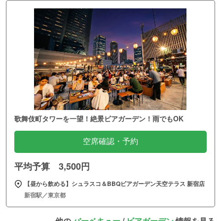
歌舞伎町タワーを一望！絶景ビアガーデン！雨でもOK
空席確認・予約
平均予算 3,500円
【昼から飲める】シュラスコ＆BBQビアガーデン天空テラス 新宿店
新宿駅／東京都
他の
バーベキュー
/
ビアガーデン
情報を見る