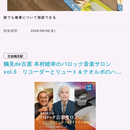
誰でも健康について相談できる
開催期間
2026/08/06(木)
京急鶴見駅
鶴見de古楽 本村睦幸のバロック音楽サロン
vol.5 リコーダーとリュート＆テオルボのハー
モニー