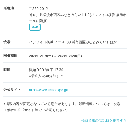
各地のお城が出展するブースをはじめ、お城のスペシャリ
ストたちによる充実の講演やトークショー、イベントステ
所在地
〒220-0012
神奈川県横浜市西区みなとみらい1-1-2(パシフィコ横浜 展示ホ
ージなど、パワーアップした企画が多数準備されます。
ールに隣接)
MAP
講演の詳細や出展者情報、チケットの発売情報等について
は、今後順次公式サイトおよび公式SNS等で発表されま
会場
パシフィコ横浜 ノース（横浜市西区みなとみらい）ほか
す。新たな幕開けとなるお城の祭典に注目してみてはいか
開催期間
2026/12/19(土) ～ 2026/12/20(日)
がでしょうか。
時間
開始 9:30 / 終了 17:30
※内容の詳細は公式サイトをご確認ください。
※最終入城30分前まで
公式サイト
https://www.shiroexpo.jp/
※掲載内容が変更となっている場合があります。最新情報については、会場・
主催者の公式サイト等でご確認ください。
掲載情報の誤記載を報告する