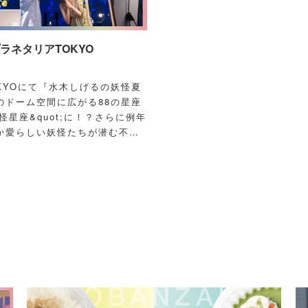
ネタリアTOKYO
OKYOにて『水木しげるの妖怪夏
のドーム空間に広がる88の星座
怪星座&quot;に！？さらに例年
か愛らしい妖怪たちが潜む不思