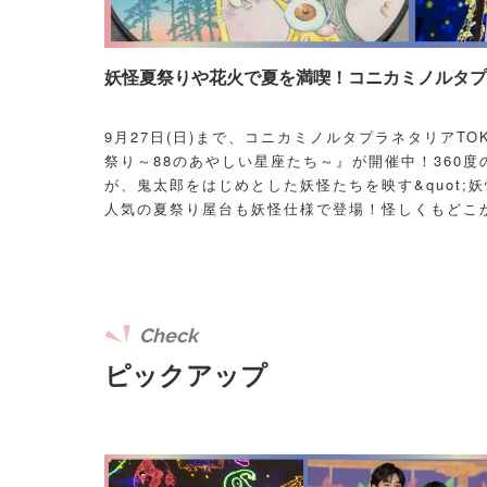
妖怪夏祭りや花火で夏を満喫！コニカミノルタプラ
9月27日(日)まで、コニカミノルタプラネタリアT
祭り～88のあやしい星座たち～』が開催中！360度
が、鬼太郎をはじめとした妖怪たちを映す&quot;妖
人気の夏祭り屋台も妖怪仕様で登場！怪しくもどこ
議な空間に、ぜひ訪れてみて！
Check
ピックアップ