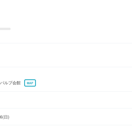
 紙パルプ会館
MAP
26(日)