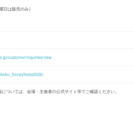
0［金曜日は販売のみ］
o.jp/customer/inquiries/new
yokoku_honeyfesta2026/
報については、会場・主催者の公式サイト等でご確認ください。